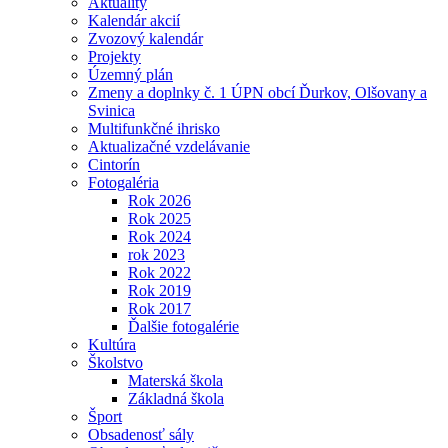
Aktuality
Kalendár akcií
Zvozový kalendár
Projekty
Územný plán
Zmeny a doplnky č. 1 ÚPN obcí Ďurkov, Olšovany a
Svinica
Multifunkčné ihrisko
Aktualizačné vzdelávanie
Cintorín
Fotogaléria
Rok 2026
Rok 2025
Rok 2024
rok 2023
Rok 2022
Rok 2019
Rok 2017
Ďalšie fotogalérie
Kultúra
Školstvo
Materská škola
Základná škola
Šport
Obsadenosť sály