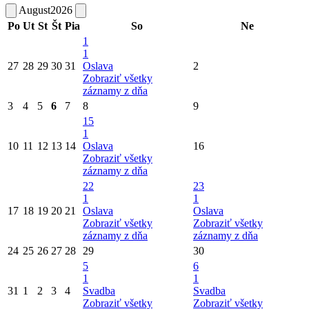
August
2026
Po
Ut
St
Št
Pia
So
Ne
1
1
27
28
29
30
31
Oslava
2
Zobraziť všetky
záznamy z dňa
3
4
5
6
7
8
9
15
1
10
11
12
13
14
Oslava
16
Zobraziť všetky
záznamy z dňa
22
23
1
1
17
18
19
20
21
Oslava
Oslava
Zobraziť všetky
Zobraziť všetky
záznamy z dňa
záznamy z dňa
24
25
26
27
28
29
30
5
6
1
1
31
1
2
3
4
Svadba
Svadba
Zobraziť všetky
Zobraziť všetky