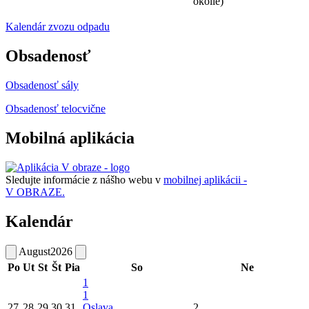
okolie)
Kalendár zvozu odpadu
Obsadenosť
Obsadenosť sály
Obsadenosť telocvične
Mobilná aplikácia
Sledujte informácie z nášho webu v
mobilnej aplikácii -
V OBRAZE.
Kalendár
August
2026
Po
Ut
St
Št
Pia
So
Ne
1
1
27
28
29
30
31
Oslava
2