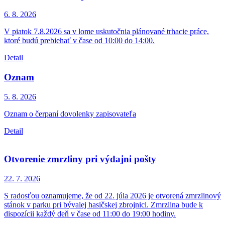
6. 8.
2026
V piatok 7.8.2026 sa v lome uskutočnia plánované trhacie práce,
ktoré budú prebiehať v čase od 10:00 do 14:00.
Detail
Oznam
5. 8.
2026
Oznam o čerpaní dovolenky zapisovateľa
Detail
Otvorenie zmrzliny pri výdajni pošty
22. 7.
2026
S radosťou oznamujeme, že od 22. júla 2026 je otvorená zmrzlinový
stánok v parku pri bývalej hasičskej zbrojnici. Zmrzlina bude k
dispozícii každý deň v čase od 11:00 do 19:00 hodiny.