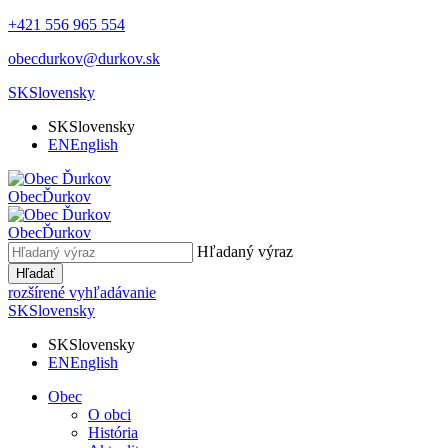
+421 556 965 554
obecdurkov@durkov.sk
SK
Slovensky
SK
Slovensky
EN
English
Obec
Ďurkov
Obec
Ďurkov
Hľadaný výraz
Hľadať
rozšírené vyhľadávanie
SK
Slovensky
SK
Slovensky
EN
English
Obec
O obci
História