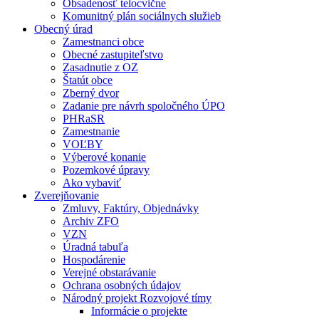
Obsadenosť telocvične
Komunitný plán sociálnych služieb
Obecný úrad
Zamestnanci obce
Obecné zastupiteľstvo
Zasadnutie z OZ
Štatút obce
Zberný dvor
Zadanie pre návrh spoločného ÚPO
PHRaSR
Zamestnanie
VOĽBY
Výberové konanie
Pozemkové úpravy
Ako vybaviť
Zverejňovanie
Zmluvy, Faktúry, Objednávky
Archiv ZFO
VZN
Úradná tabuľa
Hospodárenie
Verejné obstarávanie
Ochrana osobných údajov
Národný projekt Rozvojové tímy
Informácie o projekte