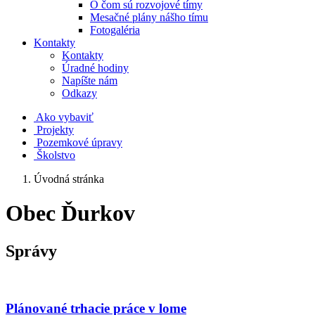
O čom sú rozvojové tímy
Mesačné plány nášho tímu
Fotogaléria
Kontakty
Kontakty
Úradné hodiny
Napíšte nám
Odkazy
Ako vybaviť
Projekty
Pozemkové úpravy
Školstvo
Úvodná stránka
Obec Ďurkov
Správy
Plánované trhacie práce v lome