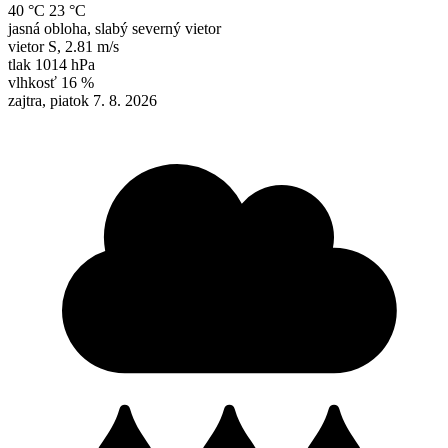
40 °C
23 °C
jasná obloha, slabý severný vietor
vietor
S
,
2.81 m/s
tlak
1014 hPa
vlhkosť
16 %
zajtra, piatok 7. 8. 2026