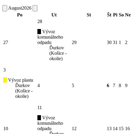
August
2026
Po
Ut
St
Št
Pi
So
Ne
28
Vývoz
komunálneho
27
odpadu
29
30
31
1
2
Ďurkov
(Košice -
okolie)
3
Vývoz plastu
Ďurkov
4
5
6
7
8
9
(Košice -
okolie)
11
Vývoz
komunálneho
10
odpadu
12
13
14
15
16
Ďurkov