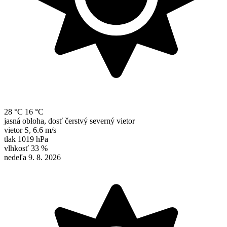
28 °C
16 °C
jasná obloha, dosť čerstvý severný vietor
vietor
S
,
6.6 m/s
tlak
1019 hPa
vlhkosť
33 %
nedeľa 9. 8. 2026