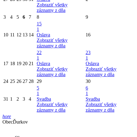
Zobraziť všetky
záznamy z dňa
3
4
5
6
7
8
9
15
1
10
11
12
13
14
Oslava
16
Zobraziť všetky
záznamy z dňa
22
23
1
1
17
18
19
20
21
Oslava
Oslava
Zobraziť všetky
Zobraziť všetky
záznamy z dňa
záznamy z dňa
24
25
26
27
28
29
30
5
6
1
1
31
1
2
3
4
Svadba
Svadba
Zobraziť všetky
Zobraziť všetky
záznamy z dňa
záznamy z dňa
hore
Obec
Ďurkov