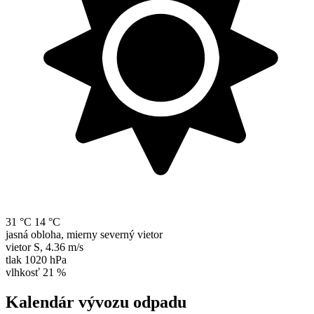
31 °C
14 °C
jasná obloha, mierny severný vietor
vietor
S
,
4.36 m/s
tlak
1020 hPa
vlhkosť
21 %
Kalendár vývozu odpadu