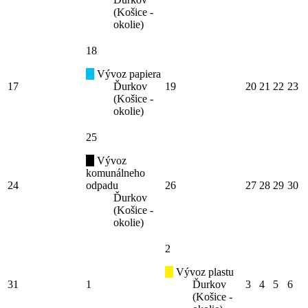
(Košice -
okolie)
18
Vývoz papiera
17
Ďurkov
19
20
21
22
23
(Košice -
okolie)
25
Vývoz
komunálneho
24
odpadu
26
27
28
29
30
Ďurkov
(Košice -
okolie)
2
Vývoz plastu
31
1
Ďurkov
3
4
5
6
(Košice -