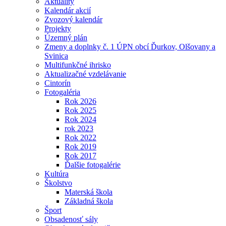
Aktuality
Kalendár akcií
Zvozový kalendár
Projekty
Územný plán
Zmeny a doplnky č. 1 ÚPN obcí Ďurkov, Olšovany a
Svinica
Multifunkčné ihrisko
Aktualizačné vzdelávanie
Cintorín
Fotogaléria
Rok 2026
Rok 2025
Rok 2024
rok 2023
Rok 2022
Rok 2019
Rok 2017
Ďalšie fotogalérie
Kultúra
Školstvo
Materská škola
Základná škola
Šport
Obsadenosť sály