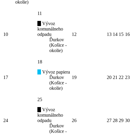
okolie)
11
Vývoz
komunálneho
10
odpadu
12
13
14
15
16
Ďurkov
(Košice -
okolie)
18
Vývoz papiera
17
Ďurkov
19
20
21
22
23
(Košice -
okolie)
25
Vývoz
komunálneho
24
odpadu
26
27
28
29
30
Ďurkov
(Košice -