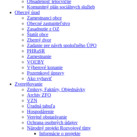
Obsadenosť telocvične
Komunitný plán sociálnych služieb
Obecný úrad
Zamestnanci obce
Obecné zastupiteľstvo
Zasadnutie z OZ
Štatút obce
Zberný dvor
Zadanie pre návrh spoločného ÚPO
PHRaSR
Zamestnanie
VOĽBY
Výberové konanie
Pozemkové úpravy
Ako vybaviť
Zverejňovanie
Zmluvy, Faktúry, Objednávky
Archiv ZFO
VZN
Úradná tabuľa
Hospodárenie
Verejné obstarávanie
Ochrana osobných údajov
Národný projekt Rozvojové tímy
Informácie o projekte