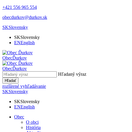
+421 556 965 554
obecdurkov@durkov.sk
SK
Slovensky
SK
Slovensky
EN
English
Obec
Ďurkov
Obec
Ďurkov
Hľadaný výraz
Hľadať
rozšírené vyhľadávanie
SK
Slovensky
SK
Slovensky
EN
English
Obec
O obci
História