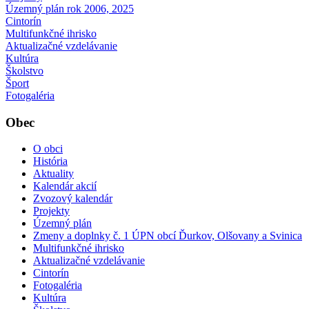
Územný plán rok 2006, 2025
Cintorín
Multifunkčné ihrisko
Aktualizačné vzdelávanie
Kultúra
Školstvo
Šport
Fotogaléria
Obec
O obci
História
Aktuality
Kalendár akcií
Zvozový kalendár
Projekty
Územný plán
Zmeny a doplnky č. 1 ÚPN obcí Ďurkov, Olšovany a Svinica
Multifunkčné ihrisko
Aktualizačné vzdelávanie
Cintorín
Fotogaléria
Kultúra