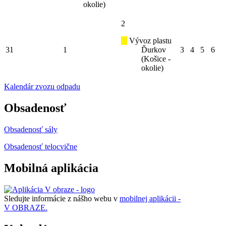
okolie)
2
Vývoz plastu
31
1
Ďurkov
3
4
5
6
(Košice -
okolie)
Kalendár zvozu odpadu
Obsadenosť
Obsadenosť sály
Obsadenosť telocvične
Mobilná aplikácia
Sledujte informácie z nášho webu v
mobilnej aplikácii -
V OBRAZE.