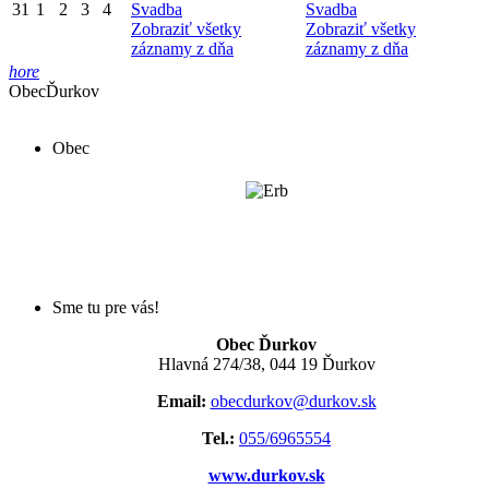
31
1
2
3
4
Svadba
Svadba
Zobraziť všetky
Zobraziť všetky
záznamy z dňa
záznamy z dňa
hore
Obec
Ďurkov
Obec
Sme tu pre vás!
Obec Ďurkov
Hlavná 274/38, 044 19 Ďurkov
Email:
obecdurkov@durkov.sk
Tel.:
055/6965554
www.durkov.sk