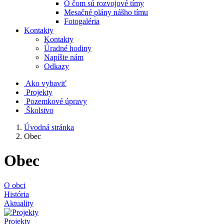
O čom sú rozvojové tímy
Mesačné plány nášho tímu
Fotogaléria
Kontakty
Kontakty
Úradné hodiny
Napíšte nám
Odkazy
Ako vybaviť
Projekty
Pozemkové úpravy
Školstvo
Úvodná stránka
Obec
Obec
O obci
História
Aktuality
Projekty