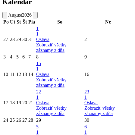
Kalendár
August
2026
Po
Ut
St
Št
Pia
So
Ne
1
1
27
28
29
30
31
Oslava
2
Zobraziť všetky
záznamy z dňa
3
4
5
6
7
8
9
15
1
10
11
12
13
14
Oslava
16
Zobraziť všetky
záznamy z dňa
22
23
1
1
17
18
19
20
21
Oslava
Oslava
Zobraziť všetky
Zobraziť všetky
záznamy z dňa
záznamy z dňa
24
25
26
27
28
29
30
5
6
1
1