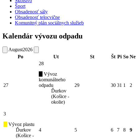
Školstvo
Šport
Obsadenosť sály
Obsadenosť telocvične
Komunitný plán sociálnych služieb
Kalendár vývozu odpadu
August
2026
Po
Ut
St
Št
Pi
So
Ne
28
Vývoz
komunálneho
27
odpadu
29
30
31
1
2
Ďurkov
(Košice -
okolie)
3
Vývoz plastu
Ďurkov
4
5
6
7
8
9
(Košice -