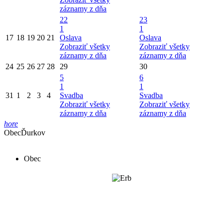
záznamy z dňa
22
23
1
1
17
18
19
20
21
Oslava
Oslava
Zobraziť všetky
Zobraziť všetky
záznamy z dňa
záznamy z dňa
24
25
26
27
28
29
30
5
6
1
1
31
1
2
3
4
Svadba
Svadba
Zobraziť všetky
Zobraziť všetky
záznamy z dňa
záznamy z dňa
hore
Obec
Ďurkov
Obec