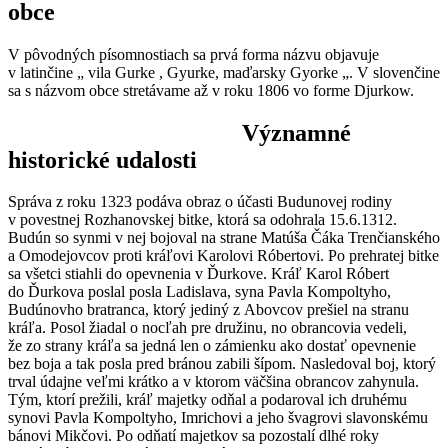
obce
V pôvodných písomnostiach sa prvá forma názvu objavuje
v latinčine „ vila Gurke , Gyurke, maďarsky Gyorke „. V slovenčine
sa s názvom obce stretávame až v roku 1806 vo forme Djurkow.
Významné
historické udalosti
Správa z roku 1323 podáva obraz o účasti Budunovej rodiny
v povestnej Rozhanovskej bitke, ktorá sa odohrala 15.6.1312.
Budún so synmi v nej bojoval na strane Matúša Čáka Trenčianského
a Omodejovcov proti kráľovi Karolovi Róbertovi. Po prehratej bitke
sa všetci stiahli do opevnenia v Ďurkove. Kráľ Karol Róbert
do Ďurkova poslal posla Ladislava, syna Pavla Kompoltyho,
Budúnovho bratranca, ktorý jediný z Abovcov prešiel na stranu
kráľa. Posol žiadal o nocľah pre družinu, no obrancovia vedeli,
že zo strany kráľa sa jedná len o zámienku ako dostať opevnenie
bez boja a tak posla pred bránou zabili šípom. Nasledoval boj, ktorý
trval údajne veľmi krátko a v ktorom väčšina obrancov zahynula.
Tým, ktorí prežili, kráľ majetky odňal a podaroval ich druhému
synovi Pavla Kompoltyho, Imrichovi a jeho švagrovi slavonskému
bánovi Mikčovi. Po odňatí majetkov sa pozostalí dlhé roky