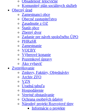
Obsadenosť telocvične
Komunitný plán sociálnych služieb
Obecný úrad
Zamestnanci obce
Obecné zastupiteľstvo
Zasadnutie z OZ
Štatút obce
Zberný dvor
Zadanie pre návrh spoločného ÚPO
PHRaSR
Zamestnanie
VOĽBY
Výberové konanie
Pozemkové úpravy
Ako vybaviť
Zverejňovanie
Zmluvy, Faktúry, Objednávky
Archiv ZFO
VZN
Úradná tabuľa
Hospodárenie
Verejné obstarávanie
Ochrana osobných údajov
Národný projekt Rozvojové tímy
Informácie o projekte