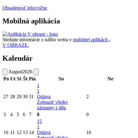
Obsadenosť telocvične
Mobilná aplikácia
Sledujte informácie z nášho webu v
mobilnej aplikácii -
V OBRAZE.
Kalendár
August
2026
Po
Ut
St
Št
Pia
So
Ne
1
1
27
28
29
30
31
Oslava
2
Zobraziť všetky
záznamy z dňa
3
4
5
6
7
8
9
15
1
10
11
12
13
14
Oslava
16
Zobraziť všetky