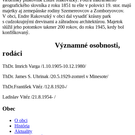
geografického slovníka z roku 1851 tu ešte v polovici 19. stor. majú
majetky aj zemepánske rodiny Szemereovcov a Zomboryovcov.
V obci, Endre Rakovszký v obci dal vysadiť krásny park
s cudzokrajnými drevinami a záhradnou architektúrou. Majetok
slúžil jeho potomkov takmer 200 rokov, do roku 1945, kedy bol
konfiškovaný.
Významné osobnosti,
rodáci
ThDr. Imrich Varga /1.10.1905-10.12.1980/
ThDr. James S. Uhrinak /20.5.1929-zomrel v Minesote/
ThDr.František Vitéz /12.8.1920-/
Ladislav Vitéz /21.8.1954- /
Obec
O obci
História
Aktuality