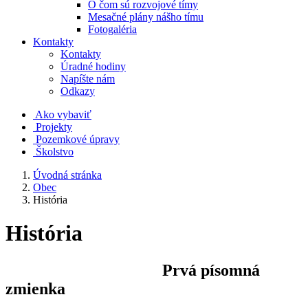
O čom sú rozvojové tímy
Mesačné plány nášho tímu
Fotogaléria
Kontakty
Kontakty
Úradné hodiny
Napíšte nám
Odkazy
Ako vybaviť
Projekty
Pozemkové úpravy
Školstvo
Úvodná stránka
Obec
História
História
Prvá písomná
zmienka