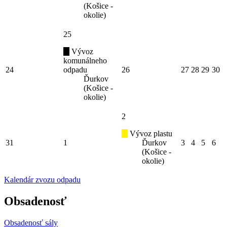
(Košice -
okolie)
25
Vývoz
komunálneho
24
odpadu
26
27
28
29
30
Ďurkov
(Košice -
okolie)
2
Vývoz plastu
31
1
Ďurkov
3
4
5
6
(Košice -
okolie)
Kalendár zvozu odpadu
Obsadenosť
Obsadenosť sály