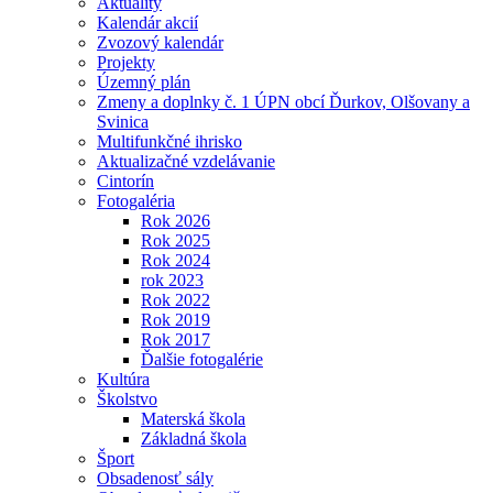
Aktuality
Kalendár akcií
Zvozový kalendár
Projekty
Územný plán
Zmeny a doplnky č. 1 ÚPN obcí Ďurkov, Olšovany a
Svinica
Multifunkčné ihrisko
Aktualizačné vzdelávanie
Cintorín
Fotogaléria
Rok 2026
Rok 2025
Rok 2024
rok 2023
Rok 2022
Rok 2019
Rok 2017
Ďalšie fotogalérie
Kultúra
Školstvo
Materská škola
Základná škola
Šport
Obsadenosť sály