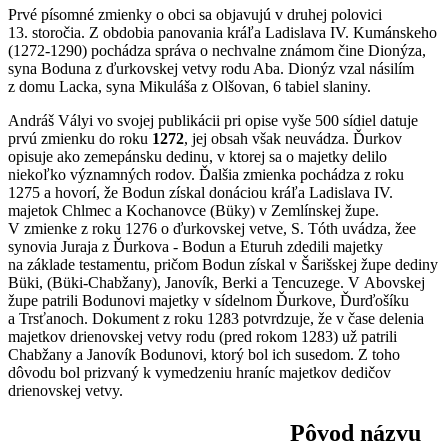
Prvé písomné zmienky o obci sa objavujú v druhej polovici
13. storočia. Z obdobia panovania kráľa Ladislava IV. Kumánskeho
(1272-1290) pochádza správa o nechvalne známom čine Dionýza,
syna Boduna z ďurkovskej vetvy rodu Aba. Dionýz vzal násilím
z domu Lacka, syna Mikuláša z Olšovan, 6 tabiel slaniny.
Andráš Vályi vo svojej publikácii pri opise vyše 500 sídiel datuje
prvú zmienku do roku
1272
, jej obsah však neuvádza. Ďurkov
opisuje ako zemepánsku dedinu, v ktorej sa o majetky delilo
niekoľko významných rodov. Ďalšia zmienka pochádza z roku
1275 a hovorí, že Bodun získal donáciou kráľa Ladislava IV.
majetok Chlmec a Kochanovce (Büky) v Zemlínskej župe.
V zmienke z roku 1276 o ďurkovskej vetve, S. Tóth uvádza, žee
synovia Juraja z Ďurkova - Bodun a Eturuh zdedili majetky
na základe testamentu, pričom Bodun získal v Šarišskej župe dediny
Büki, (Büki-Chabžany), Janovík, Berki a Tencuzege. V Abovskej
župe patrili Bodunovi majetky v sídelnom Ďurkove, Ďurďošíku
a Trsťanoch. Dokument z roku 1283 potvrdzuje, že v čase delenia
majetkov drienovskej vetvy rodu (pred rokom 1283) už patrili
Chabžany a Janovík Bodunovi, ktorý bol ich susedom. Z toho
dôvodu bol prizvaný k vymedzeniu hraníc majetkov dedičov
drienovskej vetvy.
Pôvod názvu