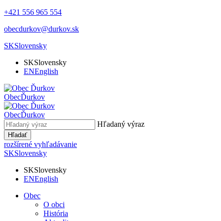
+421 556 965 554
obecdurkov@durkov.sk
SK
Slovensky
SK
Slovensky
EN
English
Obec
Ďurkov
Obec
Ďurkov
Hľadaný výraz
Hľadať
rozšírené vyhľadávanie
SK
Slovensky
SK
Slovensky
EN
English
Obec
O obci
História