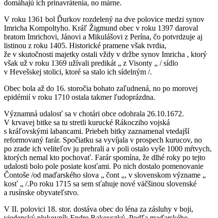
domáhajú ich prinavrátenia, no márne.
V roku 1361 bol Ďurkov rozdelený na dve polovice medzi synov
Imricha Kompoltyho. Kráľ Žigmund obec v roku 1397 daroval
bratom Imrichovi, Jánovi a Mikulášovi z Perína, čo potvrdzuje aj
listinou z roku 1405. Historické pramene však tvrdia,
že v skutočnosti majetky ostali vždy v držbe synov Imricha , ktorý
však už v roku 1369 užívali predikát „ z Visonty „ / sídlo
v Hevešskej stolici, ktoré sa stalo ich sídelným /.
Obec bola až do 16. storočia bohato zaľudnená, no po morovej
epidémií v roku 1710 ostala takmer ľudoprázdna.
Významná udalosť sa v chotári obce odohrala 26.10.1672.
V krvavej bitke sa tu stretli kurucké Rákocziho vojská
s kráľovskými labancami. Priebeh bitky zaznamenal vtedajší
reformovaný farár. Spočiatku sa vyvíjala v prospech kurucov, no
po zrade ich veliteľov ju prehrali a v poli ostalo vyše 1000 mŕtvych,
ktorých nemal kto pochovať. Farár spomína, že dlhé roky po tejto
udalosti bolo pole posiate kosťami. Po nich dostalo pomenovanie
Čontoše /od maďarského slova „ čont „, v slovenskom význame „
kosť „ /.Po roku 1715 sa sem sťahuje nové väčšinou slovenské
a rusínske obyvateľstvo.
V II. polovici 18. stor. dostáva obec do léna za zásluhy v boji,
viedenský plukovník Endre Rakovszký. Podľa maďarského