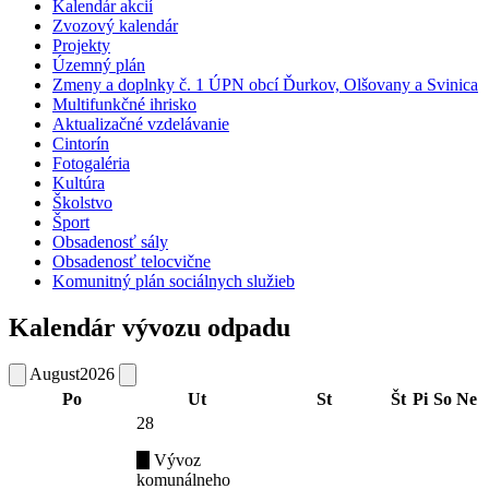
Kalendár akcií
Zvozový kalendár
Projekty
Územný plán
Zmeny a doplnky č. 1 ÚPN obcí Ďurkov, Olšovany a Svinica
Multifunkčné ihrisko
Aktualizačné vzdelávanie
Cintorín
Fotogaléria
Kultúra
Školstvo
Šport
Obsadenosť sály
Obsadenosť telocvične
Komunitný plán sociálnych služieb
Kalendár vývozu odpadu
August
2026
Po
Ut
St
Št
Pi
So
Ne
28
Vývoz
komunálneho