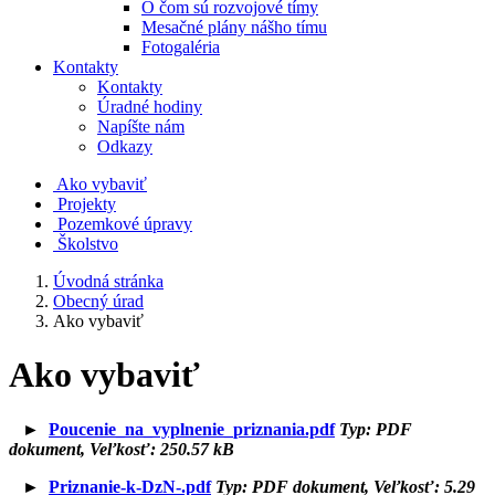
O čom sú rozvojové tímy
Mesačné plány nášho tímu
Fotogaléria
Kontakty
Kontakty
Úradné hodiny
Napíšte nám
Odkazy
Ako vybaviť
Projekty
Pozemkové úpravy
Školstvo
Úvodná stránka
Obecný úrad
Ako vybaviť
Ako vybaviť
►
Poucenie_na_vyplnenie_priznania.pdf
Typ: PDF
dokument, Veľkosť: 250.57 kB
►
Priznanie-k-DzN-.pdf
Typ: PDF dokument, Veľkosť: 5.29