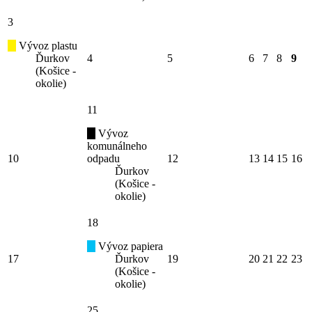
3
Vývoz plastu
Ďurkov
4
5
6
7
8
9
(Košice -
okolie)
11
Vývoz
komunálneho
10
odpadu
12
13
14
15
16
Ďurkov
(Košice -
okolie)
18
Vývoz papiera
17
Ďurkov
19
20
21
22
23
(Košice -
okolie)
25