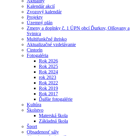
Aktuality
Kalendár akcií
Zvozový kalendár
Projekty
Územný plán
Zmeny a doplnky č. 1 ÚPN obcí Ďurkov, Olšovany a
Svinica
Multifunkčné ihrisko
Aktualizačné vzdelávanie
Cintorín
Fotogaléria
Rok 2026
Rok 2025
Rok 2024
rok 2023
Rok 2022
Rok 2019
Rok 2017
Ďalšie fotogalérie
Kultúra
Školstvo
Materská škola
Základná škola
Šport
Obsadenosť sály