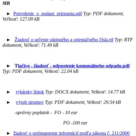
MB
►
Potvrdenie_o_podani_priznania.pdf
Typ: PDF dokument,
Veľkosť: 127.09 kB
►
Žiadosť o určenie súpisného a orientačného čísla.rtf
Typ: RTF
dokument, Veľkosť: 71.49 kB
►
T
lačivo - žiadosť - odpustenie komunálneho odpadu.pdf
Typ: PDF dokument, Velkosť: 22.04 kB
►
rybársky lístok
Typ: DOCX dokument, Velkosť: 14.77 kB
►
výrub stromov
Typ: PDF dokument, Velkosť: 29.54 kB
-správny poplatok - FO - 10 eur
PO -100 eur
►
žiadosť o sprístupnenie informácií podľa zákona č. 211/2000