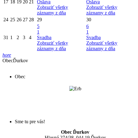
17
18
19
20
21
Oslava
Oslava
Zobraziť všetky
Zobraziť všetky
záznamy z dňa
záznamy z dňa
24
25
26
27
28
29
30
5
6
1
1
31
1
2
3
4
Svadba
Svadba
Zobraziť všetky
Zobraziť všetky
záznamy z dňa
záznamy z dňa
hore
Obec
Ďurkov
Obec
Sme tu pre vás!
Obec Ďurkov
Hlavná 274/38, 044 19 Ďurkov