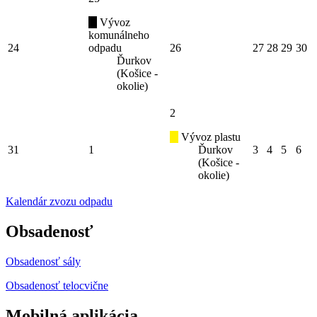
Vývoz
komunálneho
24
odpadu
26
27
28
29
30
Ďurkov
(Košice -
okolie)
2
Vývoz plastu
31
1
Ďurkov
3
4
5
6
(Košice -
okolie)
Kalendár zvozu odpadu
Obsadenosť
Obsadenosť sály
Obsadenosť telocvične
Mobilná aplikácia