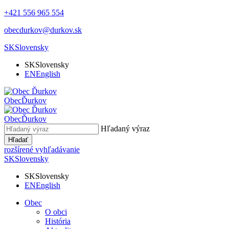
+421 556 965 554
obecdurkov@durkov.sk
SK
Slovensky
SK
Slovensky
EN
English
Obec
Ďurkov
Obec
Ďurkov
Hľadaný výraz
Hľadať
rozšírené vyhľadávanie
SK
Slovensky
SK
Slovensky
EN
English
Obec
O obci
História