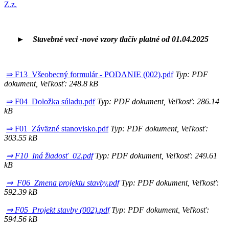
Z.z.
►
Stavebné veci -nové vzory tlačív platné od 01.04.2025
⇒ F13_Všeobecný formulár - PODANIE (002).pdf
Typ: PDF
dokument, Veľkosť: 248.8 kB
⇒ F04_Doložka súladu.pdf
Typ: PDF dokument, Veľkosť: 286.14
kB
⇒ F01_Záväzné stanovisko.pdf
Typ: PDF dokument, Veľkosť:
303.55 kB
⇒ F10_Iná žiadosť_02.pdf
Typ: PDF dokument, Veľkosť: 249.61
kB
⇒ F06_Zmena projektu stavby.pdf
Typ: PDF dokument, Veľkosť:
592.39 kB
⇒ F05_Projekt stavby (002).pdf
Typ: PDF dokument, Veľkosť:
594.56 kB