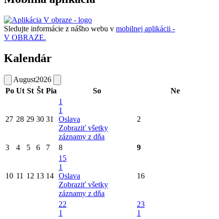
Sledujte informácie z nášho webu v
mobilnej aplikácii -
V OBRAZE.
Kalendár
August
2026
Po
Ut
St
Št
Pia
So
Ne
1
1
27
28
29
30
31
Oslava
2
Zobraziť všetky
záznamy z dňa
3
4
5
6
7
8
9
15
1
10
11
12
13
14
Oslava
16
Zobraziť všetky
záznamy z dňa
22
23
1
1