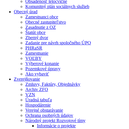
Obsadenosť telocvične
Komunitný plán sociálnych služieb
Obecný úrad
Zamestnanci obce
Obecné zastupiteľstvo
Zasadnutie z OZ
Štatút obce
Zberný dvor
Zadanie pre návrh spoločného ÚPO
PHRaSR
Zamestnanie
VOĽBY
Výberové konanie
Pozemkové úpravy
Ako vybaviť
Zverejňovanie
Zmluvy, Faktúry, Objednávky
Archiv ZFO
VZN
Úradná tabuľa
Hospodárenie
Verejné obstarávanie
Ochrana osobných údajov
Národný projekt Rozvojové tímy
Informácie o projekte