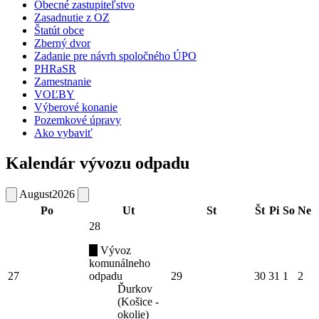
Obecné zastupiteľstvo
Zasadnutie z OZ
Štatút obce
Zberný dvor
Zadanie pre návrh spoločného ÚPO
PHRaSR
Zamestnanie
VOĽBY
Výberové konanie
Pozemkové úpravy
Ako vybaviť
Kalendár vývozu odpadu
August
2026
Po
Ut
St
Št
Pi
So
Ne
28
Vývoz
komunálneho
27
odpadu
29
30
31
1
2
Ďurkov
(Košice -
okolie)