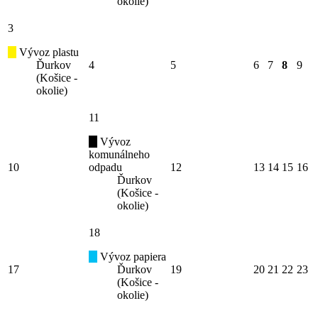
okolie)
3
Vývoz plastu
Ďurkov
4
5
6
7
8
9
(Košice -
okolie)
11
Vývoz
komunálneho
10
odpadu
12
13
14
15
16
Ďurkov
(Košice -
okolie)
18
Vývoz papiera
17
Ďurkov
19
20
21
22
23
(Košice -
okolie)