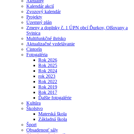
Aktuality
Kalendár akcií
Zvozový kalendár
Projekty
Územný plán
Zmeny a doplnky č. 1 ÚPN obcí Ďurkov, Olšovany a
Svinica
Multifunkčné ihrisko
Aktualizačné vzdelávanie
Cintorín
Fotogaléria
Rok 2026
Rok 2025
Rok 2024
rok 2023
Rok 2022
Rok 2019
Rok 2017
Ďalšie fotogalérie
Kultúra
Školstvo
Materská škola
Základná škola
Šport
Obsadenosť sály