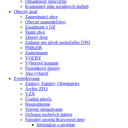
Obsadenosť telocvične
Komunitný plán sociálnych služieb
Obecný úrad
Zamestnanci obce
Obecné zastupiteľstvo
Zasadnutie z OZ
Štatút obce
Zberný dvor
Zadanie pre návrh spoločného ÚPO
PHRaSR
Zamestnanie
VOĽBY
Výberové konanie
Pozemkové úpravy
Ako vybaviť
Zverejňovanie
Zmluvy, Faktúry, Objednávky
Archiv ZFO
VZN
Úradná tabuľa
Hospodárenie
Verejné obstarávanie
Ochrana osobných údajov
Národný projekt Rozvojové tímy
Informácie o projekte