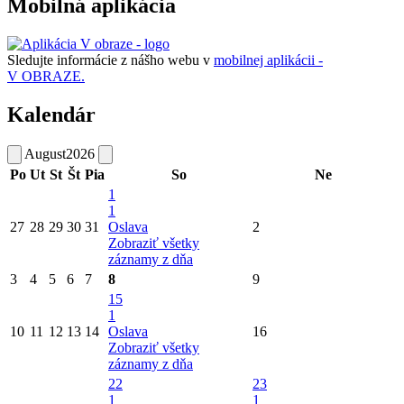
Mobilná aplikácia
Sledujte informácie z nášho webu v
mobilnej aplikácii -
V OBRAZE.
Kalendár
August
2026
Po
Ut
St
Št
Pia
So
Ne
1
1
27
28
29
30
31
Oslava
2
Zobraziť všetky
záznamy z dňa
3
4
5
6
7
8
9
15
1
10
11
12
13
14
Oslava
16
Zobraziť všetky
záznamy z dňa
22
23
1
1