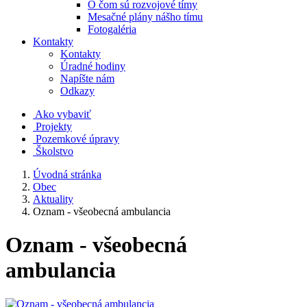
O čom sú rozvojové tímy
Mesačné plány nášho tímu
Fotogaléria
Kontakty
Kontakty
Úradné hodiny
Napíšte nám
Odkazy
Ako vybaviť
Projekty
Pozemkové úpravy
Školstvo
Úvodná stránka
Obec
Aktuality
Oznam - všeobecná ambulancia
Oznam - všeobecná
ambulancia