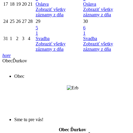
17
18
19
20
21
Oslava
Oslava
Zobraziť všetky
Zobraziť všetky
záznamy z dňa
záznamy z dňa
24
25
26
27
28
29
30
5
6
1
1
31
1
2
3
4
Svadba
Svadba
Zobraziť všetky
Zobraziť všetky
záznamy z dňa
záznamy z dňa
hore
Obec
Ďurkov
Obec
Sme tu pre vás!
Obec Ďurkov