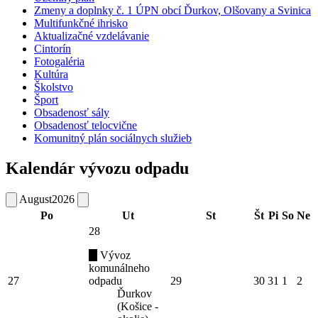
Zmeny a doplnky č. 1 ÚPN obcí Ďurkov, Olšovany a Svinica
Multifunkčné ihrisko
Aktualizačné vzdelávanie
Cintorín
Fotogaléria
Kultúra
Školstvo
Šport
Obsadenosť sály
Obsadenosť telocvične
Komunitný plán sociálnych služieb
Kalendár vývozu odpadu
August
2026
Po
Ut
St
Št
Pi
So
Ne
28
Vývoz
komunálneho
27
odpadu
29
30
31
1
2
Ďurkov
(Košice -