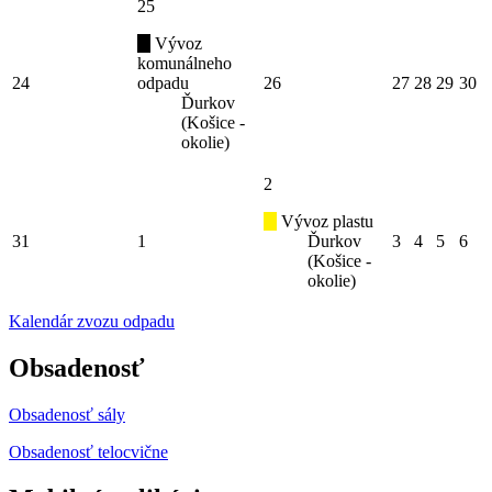
25
Vývoz
komunálneho
24
odpadu
26
27
28
29
30
Ďurkov
(Košice -
okolie)
2
Vývoz plastu
31
1
Ďurkov
3
4
5
6
(Košice -
okolie)
Kalendár zvozu odpadu
Obsadenosť
Obsadenosť sály
Obsadenosť telocvične