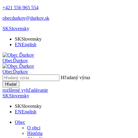
+421 556 965 554
obecdurkov@durkov.sk
SK
Slovensky
SK
Slovensky
EN
English
Obec
Ďurkov
Obec
Ďurkov
Hľadaný výraz
Hľadať
rozšírené vyhľadávanie
SK
Slovensky
SK
Slovensky
EN
English
Obec
O obci
História