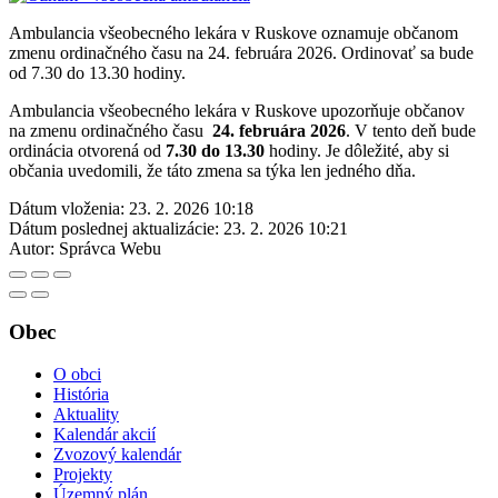
Ambulancia všeobecného lekára v Ruskove oznamuje občanom
zmenu ordinačného času na 24. februára 2026. Ordinovať sa bude
od 7.30 do 13.30 hodiny.
Ambulancia všeobecného lekára v Ruskove upozorňuje občanov
na zmenu ordinačného času
24. februára 2026
. V tento deň bude
ordinácia otvorená od
7.30 do 13.30
hodiny. Je dôležité, aby si
občania uvedomili, že táto zmena sa týka len jedného dňa.
Dátum vloženia:
23. 2. 2026 10:18
Dátum poslednej aktualizácie:
23. 2. 2026 10:21
Autor:
Správca Webu
Obec
O obci
História
Aktuality
Kalendár akcií
Zvozový kalendár
Projekty
Územný plán