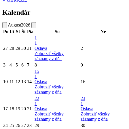
V OBRAZE.
Kalendár
August
2026
Po
Ut
St
Št
Pia
So
Ne
1
1
27
28
29
30
31
Oslava
2
Zobraziť všetky
záznamy z dňa
3
4
5
6
7
8
9
15
1
10
11
12
13
14
Oslava
16
Zobraziť všetky
záznamy z dňa
22
23
1
1
17
18
19
20
21
Oslava
Oslava
Zobraziť všetky
Zobraziť všetky
záznamy z dňa
záznamy z dňa
24
25
26
27
28
29
30