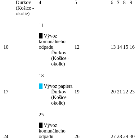
Ďurkov
4
5
6
7
8
9
(Košice -
okolie)
11
Vývoz
komunálneho
10
odpadu
12
13
14
15
16
Ďurkov
(Košice -
okolie)
18
Vývoz papiera
17
Ďurkov
19
20
21
22
23
(Košice -
okolie)
25
Vývoz
komunálneho
24
odpadu
26
27
28
29
30