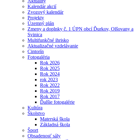
Aktuality
Kalendár akcií
Zvozový kalendár
Projekty
Územný plán
Zmeny a doplnky č. 1 ÚPN obcí Ďurkov, Olšovany a
Svinica
Multifunkčné ihrisko
Aktualizačné vzdelávanie
Cintorín
Fotogaléria
Rok 2026
Rok 2025
Rok 2024
rok 2023
Rok 2022
Rok 2019
Rok 2017
Ďalšie fotogalérie
Kultúra
Školstvo
Materská škola
Základná škola
Šport
Obsadenosť sály