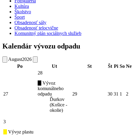
Fotogaléria
Kultúra
Školstvo
Šport
Obsadenosť sály
Obsadenosť telocvične
Komunitný plán sociálnych služieb
Kalendár vývozu odpadu
August
2026
Po
Ut
St
Št
Pi
So
Ne
28
Vývoz
komunálneho
27
odpadu
29
30
31
1
2
Ďurkov
(Košice -
okolie)
3
Vývoz plastu