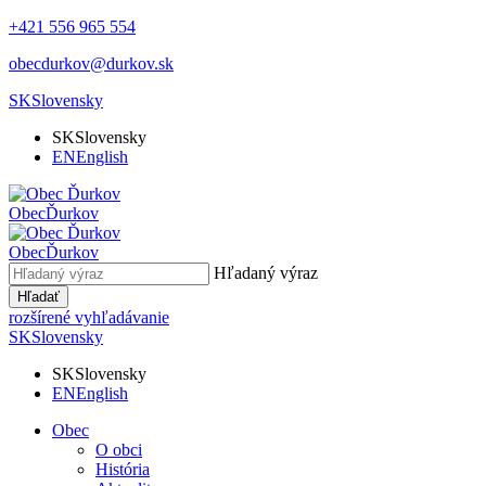
+421 556 965 554
obecdurkov@durkov.sk
SK
Slovensky
SK
Slovensky
EN
English
Obec
Ďurkov
Obec
Ďurkov
Hľadaný výraz
Hľadať
rozšírené vyhľadávanie
SK
Slovensky
SK
Slovensky
EN
English
Obec
O obci
História