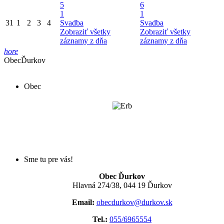
5
6
1
1
31
1
2
3
4
Svadba
Svadba
Zobraziť všetky
Zobraziť všetky
záznamy z dňa
záznamy z dňa
hore
Obec
Ďurkov
Obec
Sme tu pre vás!
Obec Ďurkov
Hlavná 274/38, 044 19 Ďurkov
Email:
obecdurkov@durkov.sk
Tel.:
055/6965554