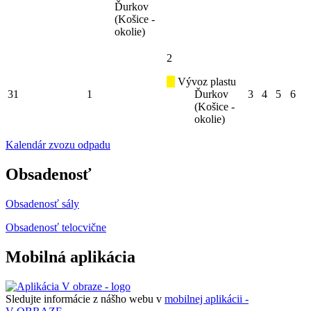
Ďurkov
(Košice -
okolie)
2
Vývoz plastu
31
1
Ďurkov
3
4
5
6
(Košice -
okolie)
Kalendár zvozu odpadu
Obsadenosť
Obsadenosť sály
Obsadenosť telocvične
Mobilná aplikácia
Sledujte informácie z nášho webu v
mobilnej aplikácii -