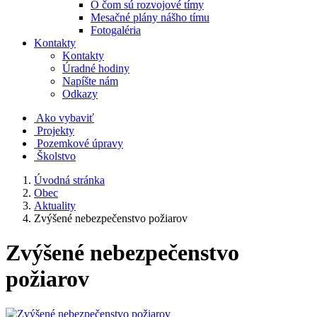
O čom sú rozvojové tímy
Mesačné plány nášho tímu
Fotogaléria
Kontakty
Kontakty
Úradné hodiny
Napíšte nám
Odkazy
Ako vybaviť
Projekty
Pozemkové úpravy
Školstvo
Úvodná stránka
Obec
Aktuality
Zvýšené nebezpečenstvo požiarov
Zvýšené nebezpečenstvo
požiarov