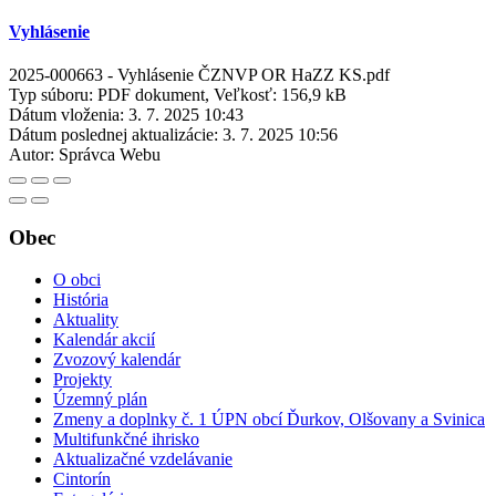
Vyhlásenie
2025-000663 - Vyhlásenie ČZNVP OR HaZZ KS.pdf
Typ súboru: PDF dokument, Veľkosť: 156,9 kB
Dátum vloženia:
3. 7. 2025 10:43
Dátum poslednej aktualizácie:
3. 7. 2025 10:56
Autor:
Správca Webu
Obec
O obci
História
Aktuality
Kalendár akcií
Zvozový kalendár
Projekty
Územný plán
Zmeny a doplnky č. 1 ÚPN obcí Ďurkov, Olšovany a Svinica
Multifunkčné ihrisko
Aktualizačné vzdelávanie
Cintorín