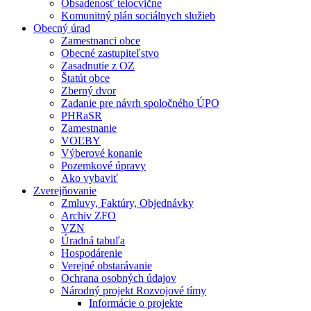
Obsadenosť telocvične
Komunitný plán sociálnych služieb
Obecný úrad
Zamestnanci obce
Obecné zastupiteľstvo
Zasadnutie z OZ
Štatút obce
Zberný dvor
Zadanie pre návrh spoločného ÚPO
PHRaSR
Zamestnanie
VOĽBY
Výberové konanie
Pozemkové úpravy
Ako vybaviť
Zverejňovanie
Zmluvy, Faktúry, Objednávky
Archiv ZFO
VZN
Úradná tabuľa
Hospodárenie
Verejné obstarávanie
Ochrana osobných údajov
Národný projekt Rozvojové tímy
Informácie o projekte