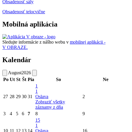
Obsadenosť sály
Obsadenosť telocvične
Mobilná aplikácia
Sledujte informácie z nášho webu v
mobilnej aplikácii -
V OBRAZE.
Kalendár
August
2026
Po
Ut
St
Št
Pia
So
Ne
1
1
27
28
29
30
31
Oslava
2
Zobraziť všetky
záznamy z dňa
3
4
5
6
7
8
9
15
1
10
11
12
13
14
Oslava
16