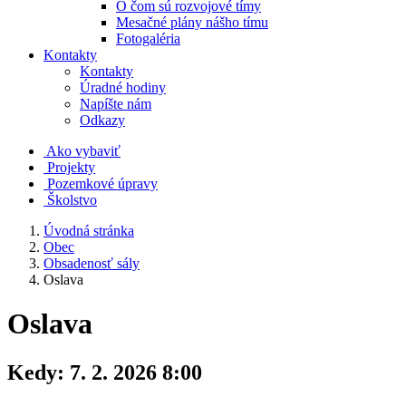
O čom sú rozvojové tímy
Mesačné plány nášho tímu
Fotogaléria
Kontakty
Kontakty
Úradné hodiny
Napíšte nám
Odkazy
Ako vybaviť
Projekty
Pozemkové úpravy
Školstvo
Úvodná stránka
Obec
Obsadenosť sály
Oslava
Oslava
Kedy:
7. 2. 2026 8:00