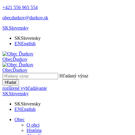
+421 556 965 554
obecdurkov@durkov.sk
SK
Slovensky
SK
Slovensky
EN
English
Obec
Ďurkov
Obec
Ďurkov
Hľadaný výraz
Hľadať
rozšírené vyhľadávanie
SK
Slovensky
SK
Slovensky
EN
English
Obec
O obci
História