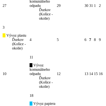
komunálneho
27
odpadu
29
30
31
1
2
Ďurkov
(Košice -
okolie)
3
Vývoz plastu
Ďurkov
4
5
6
7
8
9
(Košice -
okolie)
11
Vývoz
komunálneho
10
odpadu
12
13
14
15
16
Ďurkov
(Košice -
okolie)
18
Vývoz papiera