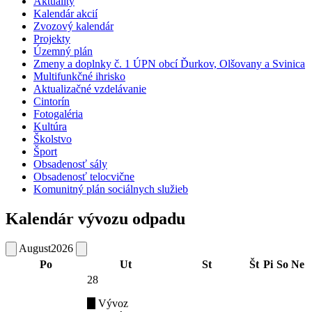
Aktuality
Kalendár akcií
Zvozový kalendár
Projekty
Územný plán
Zmeny a doplnky č. 1 ÚPN obcí Ďurkov, Olšovany a Svinica
Multifunkčné ihrisko
Aktualizačné vzdelávanie
Cintorín
Fotogaléria
Kultúra
Školstvo
Šport
Obsadenosť sály
Obsadenosť telocvične
Komunitný plán sociálnych služieb
Kalendár vývozu odpadu
August
2026
Po
Ut
St
Št
Pi
So
Ne
28
Vývoz