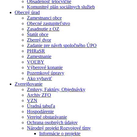
Obsadenosť telocvične
Komunitný plán sociálnych služieb
Obecný úrad
Zamestnanci obce
Obecné zastupiteľstvo
Zasadnutie z OZ
Štatút obce
Zberný dvor
Zadanie pre návrh spoločného ÚPO
PHRaSR
Zamestnanie
VOĽBY
Výberové konanie
Pozemkové úpravy
Ako vybaviť
Zverejňovanie
Zmluvy, Faktúry, Objednávky
Archiv ZFO
VZN
Úradná tabuľa
Hospodárenie
Verejné obstarávanie
Ochrana osobných údajov
Národný projekt Rozvojové tímy
Informácie o projekte