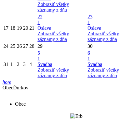
Zobraziť všetky
záznamy z dňa
22
23
1
1
17
18
19
20
21
Oslava
Oslava
Zobraziť všetky
Zobraziť všetky
záznamy z dňa
záznamy z dňa
24
25
26
27
28
29
30
5
6
1
1
31
1
2
3
4
Svadba
Svadba
Zobraziť všetky
Zobraziť všetky
záznamy z dňa
záznamy z dňa
hore
Obec
Ďurkov
Obec