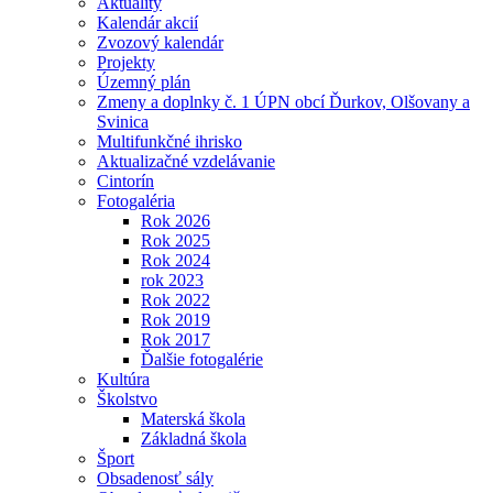
Aktuality
Kalendár akcií
Zvozový kalendár
Projekty
Územný plán
Zmeny a doplnky č. 1 ÚPN obcí Ďurkov, Olšovany a
Svinica
Multifunkčné ihrisko
Aktualizačné vzdelávanie
Cintorín
Fotogaléria
Rok 2026
Rok 2025
Rok 2024
rok 2023
Rok 2022
Rok 2019
Rok 2017
Ďalšie fotogalérie
Kultúra
Školstvo
Materská škola
Základná škola
Šport
Obsadenosť sály