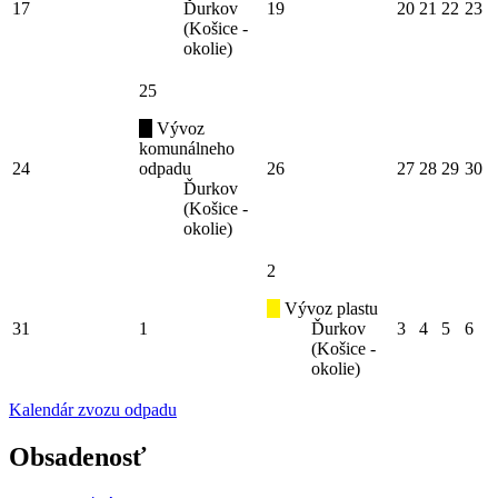
17
Ďurkov
19
20
21
22
23
(Košice -
okolie)
25
Vývoz
komunálneho
24
odpadu
26
27
28
29
30
Ďurkov
(Košice -
okolie)
2
Vývoz plastu
31
1
Ďurkov
3
4
5
6
(Košice -
okolie)
Kalendár zvozu odpadu
Obsadenosť