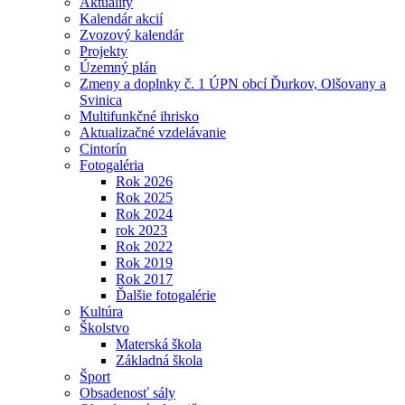
Aktuality
Kalendár akcií
Zvozový kalendár
Projekty
Územný plán
Zmeny a doplnky č. 1 ÚPN obcí Ďurkov, Olšovany a
Svinica
Multifunkčné ihrisko
Aktualizačné vzdelávanie
Cintorín
Fotogaléria
Rok 2026
Rok 2025
Rok 2024
rok 2023
Rok 2022
Rok 2019
Rok 2017
Ďalšie fotogalérie
Kultúra
Školstvo
Materská škola
Základná škola
Šport
Obsadenosť sály