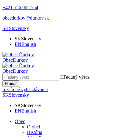
+421 556 965 554
obecdurkov@durkov.sk
SK
Slovensky
SK
Slovensky
EN
English
Obec
Ďurkov
Obec
Ďurkov
Hľadaný výraz
Hľadať
rozšírené vyhľadávanie
SK
Slovensky
SK
Slovensky
EN
English
Obec
O obci
História