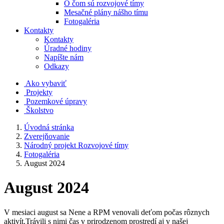
O čom sú rozvojové tímy
Mesačné plány nášho tímu
Fotogaléria
Kontakty
Kontakty
Úradné hodiny
Napíšte nám
Odkazy
Ako vybaviť
Projekty
Pozemkové úpravy
Školstvo
Úvodná stránka
Zverejňovanie
Národný projekt Rozvojové tímy
Fotogaléria
August 2024
August 2024
V mesiaci august sa Nene a RPM venovali deťom počas rôznych
aktivít.Trávili s nimi čas v prirodzenom prostredí aj v našej