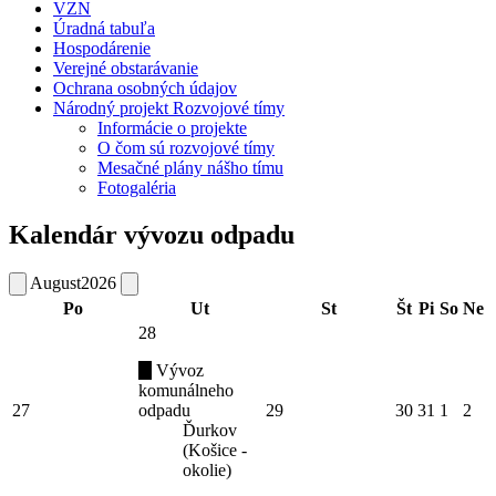
VZN
Úradná tabuľa
Hospodárenie
Verejné obstarávanie
Ochrana osobných údajov
Národný projekt Rozvojové tímy
Informácie o projekte
O čom sú rozvojové tímy
Mesačné plány nášho tímu
Fotogaléria
Kalendár vývozu odpadu
August
2026
Po
Ut
St
Št
Pi
So
Ne
28
Vývoz
komunálneho
27
odpadu
29
30
31
1
2
Ďurkov
(Košice -
okolie)