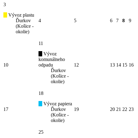
3
Vývoz plastu
Ďurkov
4
5
6
7
8
9
(Košice -
okolie)
11
Vývoz
komunálneho
10
odpadu
12
13
14
15
16
Ďurkov
(Košice -
okolie)
18
Vývoz papiera
17
Ďurkov
19
20
21
22
23
(Košice -
okolie)
25