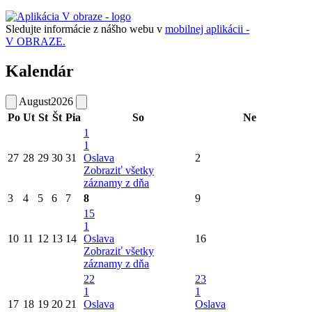
Sledujte informácie z nášho webu v
mobilnej aplikácii -
V OBRAZE.
Kalendár
August
2026
Po
Ut
St
Št
Pia
So
Ne
1
1
27
28
29
30
31
Oslava
2
Zobraziť všetky
záznamy z dňa
3
4
5
6
7
8
9
15
1
10
11
12
13
14
Oslava
16
Zobraziť všetky
záznamy z dňa
22
23
1
1
17
18
19
20
21
Oslava
Oslava