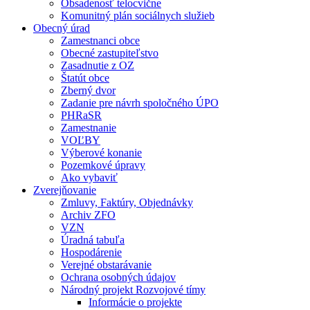
Obsadenosť telocvične
Komunitný plán sociálnych služieb
Obecný úrad
Zamestnanci obce
Obecné zastupiteľstvo
Zasadnutie z OZ
Štatút obce
Zberný dvor
Zadanie pre návrh spoločného ÚPO
PHRaSR
Zamestnanie
VOĽBY
Výberové konanie
Pozemkové úpravy
Ako vybaviť
Zverejňovanie
Zmluvy, Faktúry, Objednávky
Archiv ZFO
VZN
Úradná tabuľa
Hospodárenie
Verejné obstarávanie
Ochrana osobných údajov
Národný projekt Rozvojové tímy
Informácie o projekte