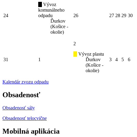
Vývoz
komunálneho
24
odpadu
26
27
28
29
30
Ďurkov
(Košice -
okolie)
2
Vývoz plastu
31
1
Ďurkov
3
4
5
6
(Košice -
okolie)
Kalendár zvozu odpadu
Obsadenosť
Obsadenosť sály
Obsadenosť telocvične
Mobilná aplikácia