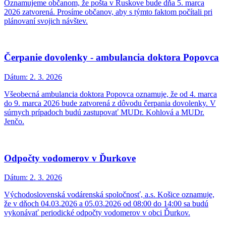
Oznamujeme občanom, že pošta v Ruskove bude dňa 5. marca
2026 zatvorená. Prosíme občanov, aby s týmto faktom počítali pri
plánovaní svojich návštev.
Čerpanie dovolenky - ambulancia doktora Popovca
Dátum:
2. 3. 2026
Všeobecná ambulancia doktora Popovca oznamuje, že od 4. marca
do 9. marca 2026 bude zatvorená z dôvodu čerpania dovolenky. V
súrnych prípadoch budú zastupovať MUDr. Kohlová a MUDr.
Jenčo.
Odpočty vodomerov v Ďurkove
Dátum:
2. 3. 2026
Východoslovenská vodárenská spoločnosť, a.s. Košice oznamuje,
že v dňoch 04.03.2026 a 05.03.2026 od 08:00 do 14:00 sa budú
vykonávať periodické odpočty vodomerov v obci Ďurkov.