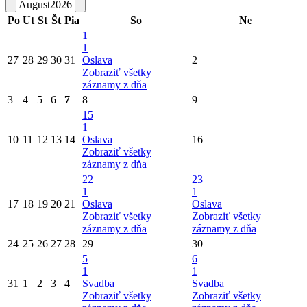
August
2026
Po
Ut
St
Št
Pia
So
Ne
1
1
27
28
29
30
31
Oslava
2
Zobraziť všetky
záznamy z dňa
3
4
5
6
7
8
9
15
1
10
11
12
13
14
Oslava
16
Zobraziť všetky
záznamy z dňa
22
23
1
1
17
18
19
20
21
Oslava
Oslava
Zobraziť všetky
Zobraziť všetky
záznamy z dňa
záznamy z dňa
24
25
26
27
28
29
30
5
6
1
1
31
1
2
3
4
Svadba
Svadba
Zobraziť všetky
Zobraziť všetky