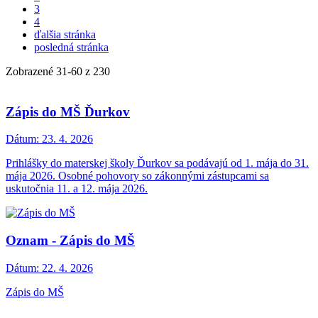
3
4
ďalšia stránka
posledná stránka
Zobrazené
31
-
60
z 230
Zápis do MŠ Ďurkov
Dátum:
23. 4. 2026
Prihlášky do materskej školy Ďurkov sa podávajú od 1. mája do 31.
mája 2026. Osobné pohovory so zákonnými zástupcami sa
uskutočnia 11. a 12. mája 2026.
Oznam - Zápis do MŠ
Dátum:
22. 4. 2026
Zápis do MŠ