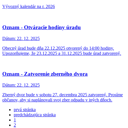
Vývozný kalendár na r. 2026
Oznam - Otváracie hodiny úradu
Dátum:
22. 12. 2025
Obecný úrad bude dňa 22.12.2025 otvorený do 14:00 hodiny.
Upozorňujeme, že 23.12.2025 a 31.12.2025 bude úrad zatvorený.
Oznam - Zatvorenie zberného dvora
Dátum:
22. 12. 2025
Zberný dvor bude v sobotu 27. decembra 2025 zatvorený. Prosíme
občanov, aby si naplánovali svoj zber odpadu v iných dňoch.
prvá stránka
predchádzajúca stránka
1
2