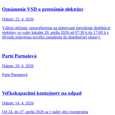
Oznámenie VSD o prerušenie elektriny
Dátum:
22. 4. 2026
Vážení občania, upozorňujeme na plánované prerušenie distribúcie
elektriny vo vašej lokalite 29. apríla 2026 od 07:30 h do 17:00 h z
dôvodu pripojenia nového zariadenia do distribučnej sústavy.
Parte Parnaiová
Dátum:
20. 4. 2026
Parte Parnaiová
Veľkokapacitné kontajnery na odpad
Dátum:
14. 4. 2026
Od 24. do 27. apríla 2026 sa v našej obci rozmiestnia