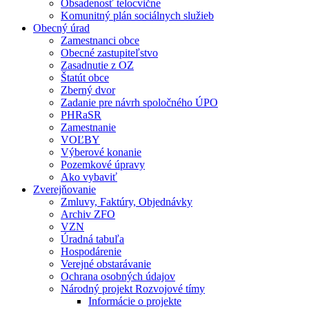
Obsadenosť telocvične
Komunitný plán sociálnych služieb
Obecný úrad
Zamestnanci obce
Obecné zastupiteľstvo
Zasadnutie z OZ
Štatút obce
Zberný dvor
Zadanie pre návrh spoločného ÚPO
PHRaSR
Zamestnanie
VOĽBY
Výberové konanie
Pozemkové úpravy
Ako vybaviť
Zverejňovanie
Zmluvy, Faktúry, Objednávky
Archiv ZFO
VZN
Úradná tabuľa
Hospodárenie
Verejné obstarávanie
Ochrana osobných údajov
Národný projekt Rozvojové tímy
Informácie o projekte