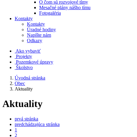
O čom sú rozvojové tímy
Mesačné plány nášho tímu
Fotogaléria
Kontakty
Kontakty
Úradné hodiny
Napíšte nám
Odkazy
Ako vybaviť
Projekty
Pozemkové úpravy
Školstvo
Úvodná stránka
Obec
Aktuality
Aktuality
prvá stránka
predchádzajúca stránka
1
2