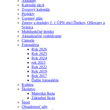
Aktuality
Kalendár akcií
Zvozový kalendár
Projekty
Územný plán
Zmeny a doplnky č. 1 ÚPN obcí Ďurkov, Olšovany a
Svinica
Multifunkčné ihrisko
Aktualizačné vzdelávanie
Cintorín
Fotogaléria
Rok 2026
Rok 2025
Rok 2024
rok 2023
Rok 2022
Rok 2019
Rok 2017
Ďalšie fotogalérie
Kultúra
Školstvo
Materská škola
Základná škola
Šport
Obsadenosť sály