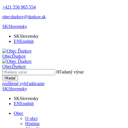
+421 556 965 554
obecdurkov@durkov.sk
SK
Slovensky
SK
Slovensky
EN
English
Obec
Ďurkov
Obec
Ďurkov
Hľadaný výraz
Hľadať
rozšírené vyhľadávanie
SK
Slovensky
SK
Slovensky
EN
English
Obec
O obci
História