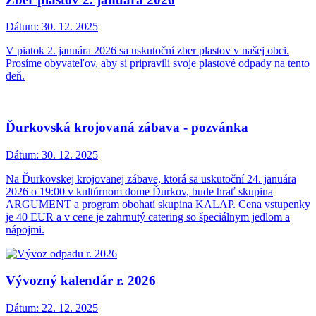
Dátum:
30. 12. 2025
V piatok 2. januára 2026 sa uskutoční zber plastov v našej obci.
Prosíme obyvateľov, aby si pripravili svoje plastové odpady na tento
deň.
Ďurkovská krojovaná zábava - pozvánka
Dátum:
30. 12. 2025
Na Ďurkovskej krojovanej zábave, ktorá sa uskutoční 24. januára
2026 o 19:00 v kultúrnom dome Ďurkov, bude hrať skupina
ARGUMENT a program obohatí skupina KALAP. Cena vstupenky
je 40 EUR a v cene je zahrnutý catering so špeciálnym jedlom a
nápojmi.
Vývozný kalendár r. 2026
Dátum:
22. 12. 2025