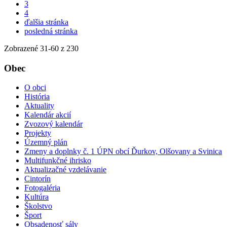
3
4
ďalšia stránka
posledná stránka
Zobrazené
31
-
60
z 230
Obec
O obci
História
Aktuality
Kalendár akcií
Zvozový kalendár
Projekty
Územný plán
Zmeny a doplnky č. 1 ÚPN obcí Ďurkov, Olšovany a Svinica
Multifunkčné ihrisko
Aktualizačné vzdelávanie
Cintorín
Fotogaléria
Kultúra
Školstvo
Šport
Obsadenosť sály