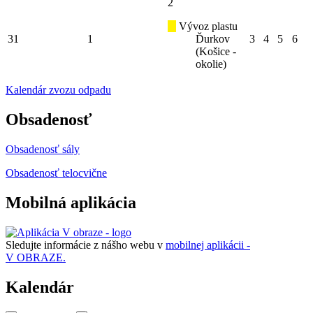
2
Vývoz plastu
31
1
Ďurkov
3
4
5
6
(Košice -
okolie)
Kalendár zvozu odpadu
Obsadenosť
Obsadenosť sály
Obsadenosť telocvične
Mobilná aplikácia
Sledujte informácie z nášho webu v
mobilnej aplikácii -
V OBRAZE.
Kalendár