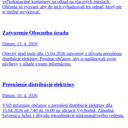
veľkokapacitné kontajnery na odpad na viacerých miestach.
Občania sú vyzvaní, aby do nich vyhadzovali len odpad, ktorý nie
je možné recyklovať.
Zatvorenie Obecného úradu
Dátum:
13. 4. 2026
Obecný úrad bude dňa 15.04.2026 zatvorený z dôvodu prerušenia
distribúcie elektriny. Prosíme občanov, aby si naplánovali svoje
návštevy v súlade s touto informáciou.
Prerušenie distribúcie elektriny
Dátum:
10. 4. 2026
VSD informuje občanov o prerušení distribúcie elektriny dňa
15.04.2026 od 7:40 do 16:00 na uliciach Východná, Západná,
Severná a Južná z dôvodu rekonštrukcie nízkonapäťového vedenia.