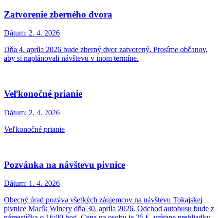
Zatvorenie zberného dvora
Dátum:
2. 4. 2026
Dňa 4. apríla 2026 bude zberný dvor zatvorený. Prosíme občanov,
aby si naplánovali návštevu v inom termíne.
Veľkonočné prianie
Dátum:
2. 4. 2026
Veľkonočné prianie
Pozvánka na návštevu pivnice
Dátum:
1. 4. 2026
Obecný úrad pozýva všetkých záujemcov na návštevu Tokajskej
pivnice Macík Winery dňa 30. apríla 2026. Odchod autobusu bude z
námestíčka o 16:00 hod. Cena na osobu je 25 €, vrátane prehliadky