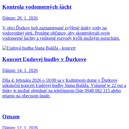
Kontrola vodomerných šácht
Dátum:
28. 1. 2026
V obci Ďurkov boli zaznamenané zvýšené úniky vody na
vodovodnej sieti. Prosíme občanov, aby skontrolovali svoje
vodomerné šachty a vnútorné rozvody kvôli možným poruchám.
Koncert Ľudovej hudby v Ďurkove
Dátum:
14. 1. 2026
Dňa 4. februára 2026 o 18:00 sa v Kultúrnom dome v Ďurkove
uskutoční koncert Ľudovej hudby Stana Baláža. Vstupné je 22 eur a
lístky je možné objednať na telefónnom čísle 0948 082 315 alebo
priamo na obecnom úrade.
Oznam
Dátum:
12. 1. 2026