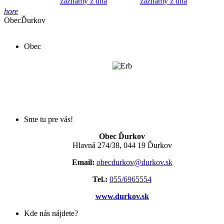
záznamy z dňa
záznamy z dňa
hore
Obec
Ďurkov
Obec
Sme tu pre vás!
Obec Ďurkov
Hlavná 274/38, 044 19 Ďurkov
Email:
obecdurkov@durkov.sk
Tel.:
055/6965554
www.durkov.sk
Kde nás nájdete?