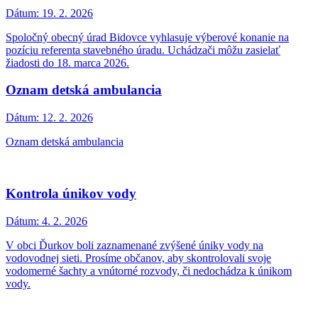
Dátum:
19. 2. 2026
Spoločný obecný úrad Bidovce vyhlasuje výberové konanie na
pozíciu referenta stavebného úradu. Uchádzači môžu zasielať
žiadosti do 18. marca 2026.
Oznam detská ambulancia
Dátum:
12. 2. 2026
Oznam detská ambulancia
Kontrola únikov vody
Dátum:
4. 2. 2026
V obci Ďurkov boli zaznamenané zvýšené úniky vody na
vodovodnej sieti. Prosíme občanov, aby skontrolovali svoje
vodomerné šachty a vnútorné rozvody, či nedochádza k únikom
vody.