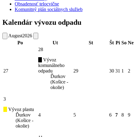
Obsadenosť telocvične
Komunitný plán sociálnych služieb
Kalendár vývozu odpadu
August
2026
Po
Ut
St
Št
Pi
So
Ne
28
Vývoz
komunálneho
27
odpadu
29
30
31
1
2
Ďurkov
(Košice -
okolie)
3
Vývoz plastu
Ďurkov
4
5
6
7
8
9
(Košice -
okolie)