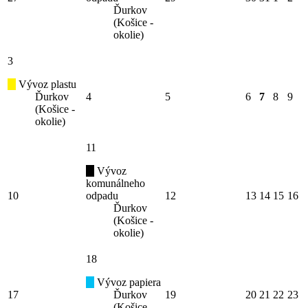
Ďurkov
(Košice -
okolie)
3
Vývoz plastu
Ďurkov
4
5
6
7
8
9
(Košice -
okolie)
11
Vývoz
komunálneho
10
odpadu
12
13
14
15
16
Ďurkov
(Košice -
okolie)
18
Vývoz papiera
17
Ďurkov
19
20
21
22
23
(Košice -