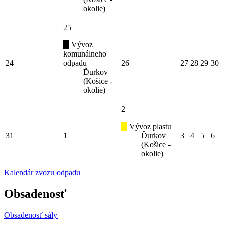
okolie)
25
Vývoz
komunálneho
24
odpadu
26
27
28
29
30
Ďurkov
(Košice -
okolie)
2
Vývoz plastu
31
1
Ďurkov
3
4
5
6
(Košice -
okolie)
Kalendár zvozu odpadu
Obsadenosť
Obsadenosť sály