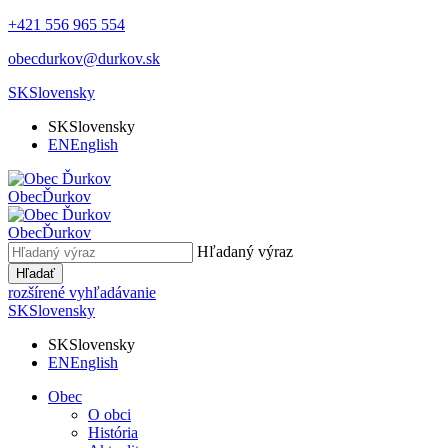
+421 556 965 554
obecdurkov@durkov.sk
SK
Slovensky
SK
Slovensky
EN
English
Obec
Ďurkov
Obec
Ďurkov
Hľadaný výraz
Hľadať
rozšírené vyhľadávanie
SK
Slovensky
SK
Slovensky
EN
English
Obec
O obci
História