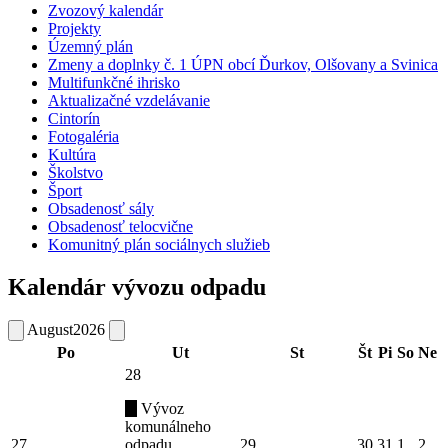
Zvozový kalendár
Projekty
Územný plán
Zmeny a doplnky č. 1 ÚPN obcí Ďurkov, Olšovany a Svinica
Multifunkčné ihrisko
Aktualizačné vzdelávanie
Cintorín
Fotogaléria
Kultúra
Školstvo
Šport
Obsadenosť sály
Obsadenosť telocvične
Komunitný plán sociálnych služieb
Kalendár vývozu odpadu
August
2026
Po
Ut
St
Št
Pi
So
Ne
28
Vývoz
komunálneho
27
odpadu
29
30
31
1
2