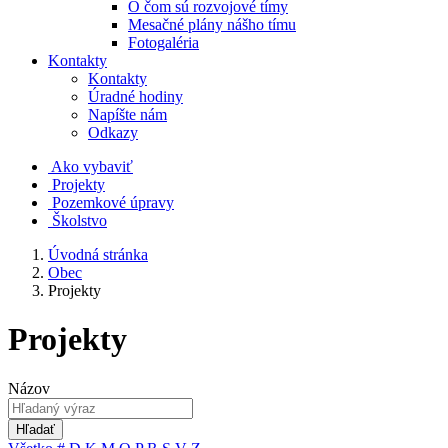
O čom sú rozvojové tímy
Mesačné plány nášho tímu
Fotogaléria
Kontakty
Kontakty
Úradné hodiny
Napíšte nám
Odkazy
Ako vybaviť
Projekty
Pozemkové úpravy
Školstvo
Úvodná stránka
Obec
Projekty
Projekty
Názov
Hľadať