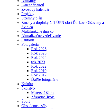
Aktuality
Kalendár akcií
Zvozový kalendár
Projekty
Územný plán
Zmeny a doplnky č. 1 ÚPN obcí Ďurkov, Olšovany a
Svinica
Multifunkčné ihrisko
Aktualizačné vzdelávanie
Cintorín
Fotogaléria
Rok 2026
Rok 2025
Rok 2024
rok 2023
Rok 2022
Rok 2019
Rok 2017
Ďalšie fotogalérie
Kultúra
Školstvo
Materská škola
Základná škola
Šport
Obsadenosť sály