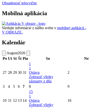
Obsadenosť telocvične
Mobilná aplikácia
Sledujte informácie z nášho webu v
mobilnej aplikácii -
V OBRAZE.
Kalendár
August
2026
Po
Ut
St
Št
Pia
So
Ne
1
1
27
28
29
30
31
Oslava
2
Zobraziť všetky
záznamy z dňa
3
4
5
6
7
8
9
15
1
10
11
12
13
14
Oslava
16
Zobraziť všetky