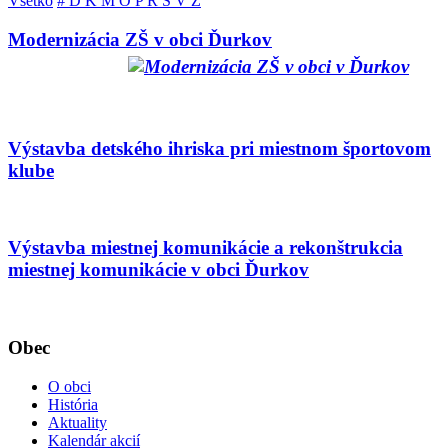
Všetko
#
D
K
M
O
P
R
S
V
Z
Modernizácia ZŠ v obci Ďurkov
Výstavba detského ihriska pri miestnom športovom
klube
Výstavba miestnej komunikácie a rekonštrukcia
miestnej komunikácie v obci Ďurkov
Obec
O obci
História
Aktuality
Kalendár akcií