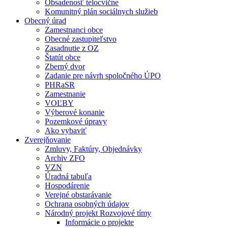
Obsadenosť telocvične
Komunitný plán sociálnych služieb
Obecný úrad
Zamestnanci obce
Obecné zastupiteľstvo
Zasadnutie z OZ
Štatút obce
Zberný dvor
Zadanie pre návrh spoločného ÚPO
PHRaSR
Zamestnanie
VOĽBY
Výberové konanie
Pozemkové úpravy
Ako vybaviť
Zverejňovanie
Zmluvy, Faktúry, Objednávky
Archiv ZFO
VZN
Úradná tabuľa
Hospodárenie
Verejné obstarávanie
Ochrana osobných údajov
Národný projekt Rozvojové tímy
Informácie o projekte