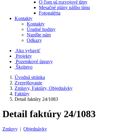
O čom sú rozvojové tímy
Mesačné plány nášho tímu
Fotogaléria
Kontakty
Kontakty
Úradné hodiny
Napíšte nám
Odkazy
Ako vybaviť
Projekty
Pozemkové úpravy
Školstvo
Úvodná stránka
Zverejňovanie
Zmluvy, Faktúry, Objednávky
Faktúry
Detail faktúry 24/1083
Detail faktúry 24/1083
Zmluvy
|
Objednávky