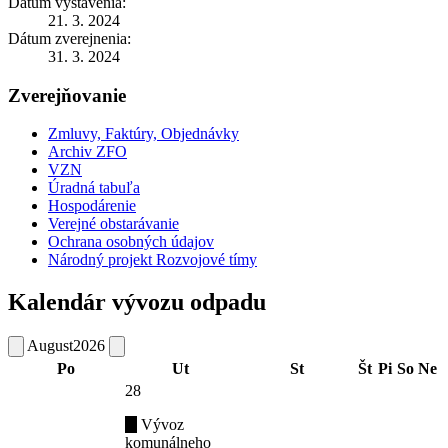
Dátum vystavenia:
21. 3. 2024
Dátum zverejnenia:
31. 3. 2024
Zverejňovanie
Zmluvy, Faktúry, Objednávky
Archiv ZFO
VZN
Úradná tabuľa
Hospodárenie
Verejné obstarávanie
Ochrana osobných údajov
Národný projekt Rozvojové tímy
Kalendár vývozu odpadu
August
2026
Po
Ut
St
Št
Pi
So
Ne
28
Vývoz
komunálneho