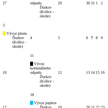
27
odpadu
29
30
31
1
2
Ďurkov
(Košice -
okolie)
3
Vývoz plastu
Ďurkov
4
5
6
7
8
9
(Košice -
okolie)
11
Vývoz
komunálneho
10
odpadu
12
13
14
15
16
Ďurkov
(Košice -
okolie)
18
Vývoz papiera
17
Ďurkov
19
20
21
22
23