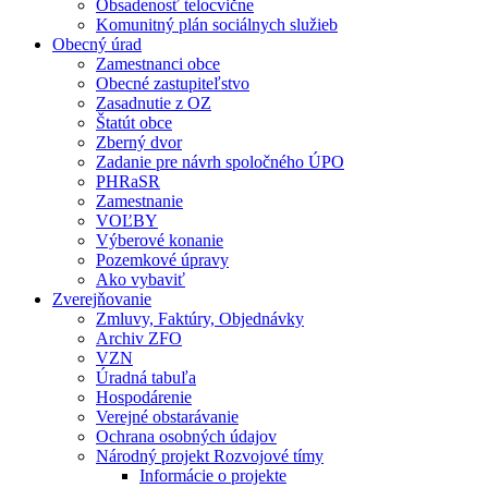
Obsadenosť telocvične
Komunitný plán sociálnych služieb
Obecný úrad
Zamestnanci obce
Obecné zastupiteľstvo
Zasadnutie z OZ
Štatút obce
Zberný dvor
Zadanie pre návrh spoločného ÚPO
PHRaSR
Zamestnanie
VOĽBY
Výberové konanie
Pozemkové úpravy
Ako vybaviť
Zverejňovanie
Zmluvy, Faktúry, Objednávky
Archiv ZFO
VZN
Úradná tabuľa
Hospodárenie
Verejné obstarávanie
Ochrana osobných údajov
Národný projekt Rozvojové tímy
Informácie o projekte