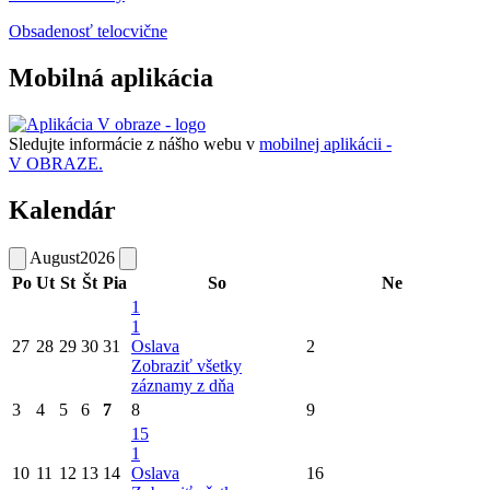
Obsadenosť telocvične
Mobilná aplikácia
Sledujte informácie z nášho webu v
mobilnej aplikácii -
V OBRAZE.
Kalendár
August
2026
Po
Ut
St
Št
Pia
So
Ne
1
1
27
28
29
30
31
Oslava
2
Zobraziť všetky
záznamy z dňa
3
4
5
6
7
8
9
15
1
10
11
12
13
14
Oslava
16