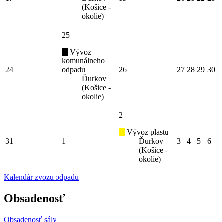
(Košice -
okolie)
25
Vývoz
komunálneho
24
odpadu
26
27
28
29
30
Ďurkov
(Košice -
okolie)
2
Vývoz plastu
31
1
Ďurkov
3
4
5
6
(Košice -
okolie)
Kalendár zvozu odpadu
Obsadenosť
Obsadenosť sály