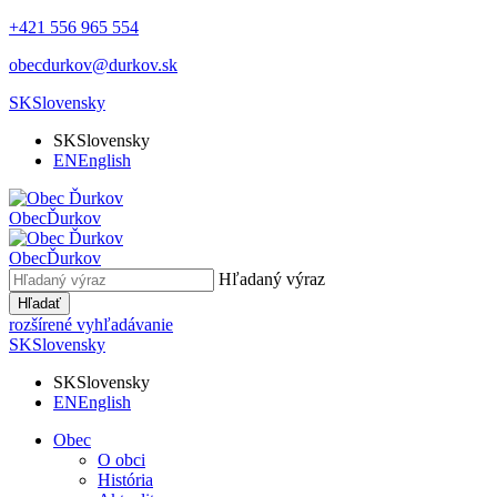
+421 556 965 554
obecdurkov@durkov.sk
SK
Slovensky
SK
Slovensky
EN
English
Obec
Ďurkov
Obec
Ďurkov
Hľadaný výraz
Hľadať
rozšírené vyhľadávanie
SK
Slovensky
SK
Slovensky
EN
English
Obec
O obci
História