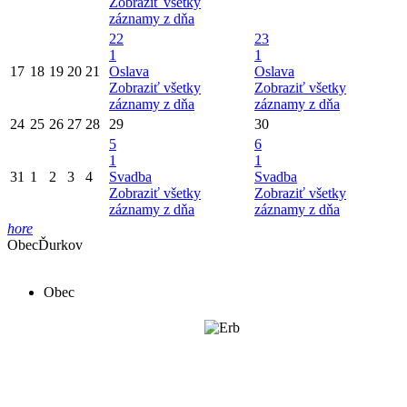
Zobraziť všetky
záznamy z dňa
22
23
1
1
17
18
19
20
21
Oslava
Oslava
Zobraziť všetky
Zobraziť všetky
záznamy z dňa
záznamy z dňa
24
25
26
27
28
29
30
5
6
1
1
31
1
2
3
4
Svadba
Svadba
Zobraziť všetky
Zobraziť všetky
záznamy z dňa
záznamy z dňa
hore
Obec
Ďurkov
Obec