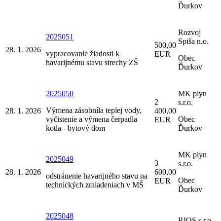
Ďurkov
Rozvoj
2025051
Spiša n.o.
500,00
28. 1. 2026
vypracovanie žiadosti k
EUR
Obec
havarijnému stavu strechy ZŠ
Ďurkov
2025050
MK plyn
2
s.r.o.
Výmena zásobníla teplej vody,
28. 1. 2026
400,00
vyčistenie a výmena čerpadla
Obec
EUR
kotla - bytový dom
Ďurkov
MK plyn
2025049
3
s.r.o.
28. 1. 2026
600,00
odstránenie havarijného stavu na
Obec
EUR
technických zraiadeniach v MŠ
Ďurkov
2025048
RIOS s.r.o.