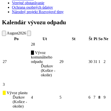
Verejné obstarávanie
Ochrana osobných údajov
Národný projekt Rozvojové tímy
Kalendár vývozu odpadu
August
2026
Po
Ut
St
Št
Pi
So
Ne
28
Vývoz
komunálneho
27
odpadu
29
30
31
1
2
Ďurkov
(Košice -
okolie)
3
Vývoz plastu
Ďurkov
4
5
6
7
8
9
(Košice -
okolie)