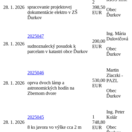
2
spracovanie projektovej
28. 1. 2026
398,50
Obec
dokumentácie elektro v ZŠ
EUR
Ďurkov
Ďurkov
Ing. Mária
2025047
Dulovičová
200,00
28. 1. 2026
sudnoznalecký posudok k
EUR
Obec
parcelam v katastri obce Ďurkov
Ďurkov
Martin
2025046
Zlaczki -
530,00
PAZL
oprva dvoch lámp a
28. 1. 2026
EUR
astronomických hodín na
Obec
Zbernom dvore
Ďurkov
Ing. Peter
1
2025045
Kolár
28. 1. 2026
748,80
8 ks javora vo výške cca 2 m
Obec
EUR