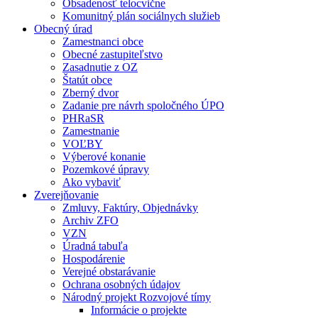
Obsadenosť telocvične
Komunitný plán sociálnych služieb
Obecný úrad
Zamestnanci obce
Obecné zastupiteľstvo
Zasadnutie z OZ
Štatút obce
Zberný dvor
Zadanie pre návrh spoločného ÚPO
PHRaSR
Zamestnanie
VOĽBY
Výberové konanie
Pozemkové úpravy
Ako vybaviť
Zverejňovanie
Zmluvy, Faktúry, Objednávky
Archiv ZFO
VZN
Úradná tabuľa
Hospodárenie
Verejné obstarávanie
Ochrana osobných údajov
Národný projekt Rozvojové tímy
Informácie o projekte