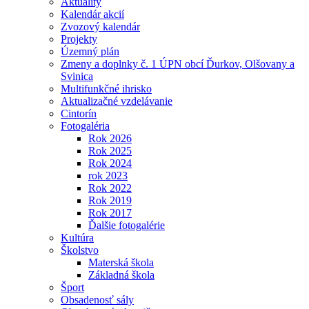
Aktuality
Kalendár akcií
Zvozový kalendár
Projekty
Územný plán
Zmeny a doplnky č. 1 ÚPN obcí Ďurkov, Olšovany a
Svinica
Multifunkčné ihrisko
Aktualizačné vzdelávanie
Cintorín
Fotogaléria
Rok 2026
Rok 2025
Rok 2024
rok 2023
Rok 2022
Rok 2019
Rok 2017
Ďalšie fotogalérie
Kultúra
Školstvo
Materská škola
Základná škola
Šport
Obsadenosť sály