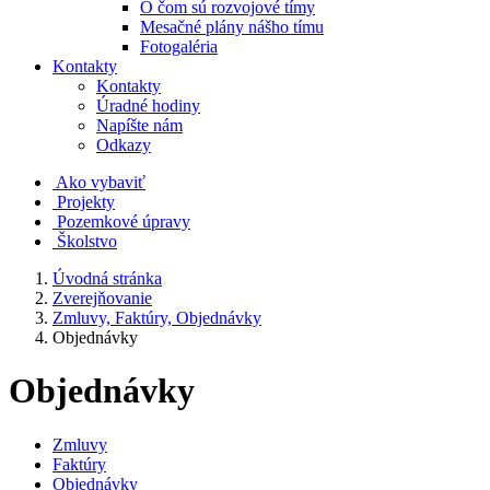
O čom sú rozvojové tímy
Mesačné plány nášho tímu
Fotogaléria
Kontakty
Kontakty
Úradné hodiny
Napíšte nám
Odkazy
Ako vybaviť
Projekty
Pozemkové úpravy
Školstvo
Úvodná stránka
Zverejňovanie
Zmluvy, Faktúry, Objednávky
Objednávky
Objednávky
Zmluvy
Faktúry
Objednávky