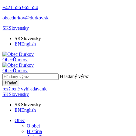
+421 556 965 554
obecdurkov@durkov.sk
SK
Slovensky
SK
Slovensky
EN
English
Obec
Ďurkov
Obec
Ďurkov
Hľadaný výraz
Hľadať
rozšírené vyhľadávanie
SK
Slovensky
SK
Slovensky
EN
English
Obec
O obci
História