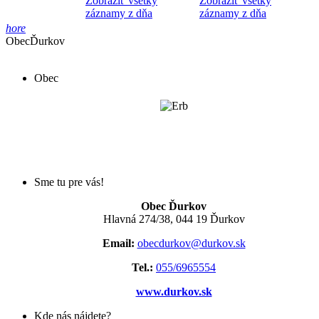
Zobraziť všetky
Zobraziť všetky
záznamy z dňa
záznamy z dňa
hore
Obec
Ďurkov
Obec
Sme tu pre vás!
Obec Ďurkov
Hlavná 274/38, 044 19 Ďurkov
Email:
obecdurkov@durkov.sk
Tel.:
055/6965554
www.durkov.sk
Kde nás nájdete?