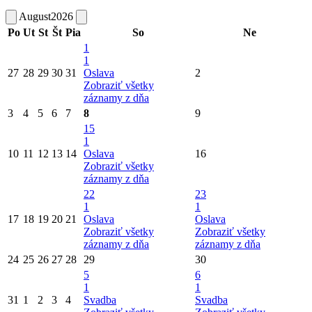
August
2026
Po
Ut
St
Št
Pia
So
Ne
1
1
27
28
29
30
31
Oslava
2
Zobraziť všetky
záznamy z dňa
3
4
5
6
7
8
9
15
1
10
11
12
13
14
Oslava
16
Zobraziť všetky
záznamy z dňa
22
23
1
1
17
18
19
20
21
Oslava
Oslava
Zobraziť všetky
Zobraziť všetky
záznamy z dňa
záznamy z dňa
24
25
26
27
28
29
30
5
6
1
1
31
1
2
3
4
Svadba
Svadba