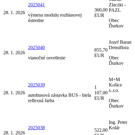
2025041
Zlaczki -
360,00
PAZL
28. 1. 2026
výmena modulu rozhlasovej
EUR
ústredne
Obec
Ďurkov
Jozef Baran
2025040
Densiflora
855,70
28. 1. 2026
EUR
vianočné osvetlenie
Obec
Ďurkov
M+M
2025039
Košice
1
s..r.o.
28. 1. 2026
107,00
autobusová zástavka BUS - biela
EUR
reflexná farba
Obec
Ďurkov
Ing. Peter
2025038
Kolár
522,00
28. 1. 2026