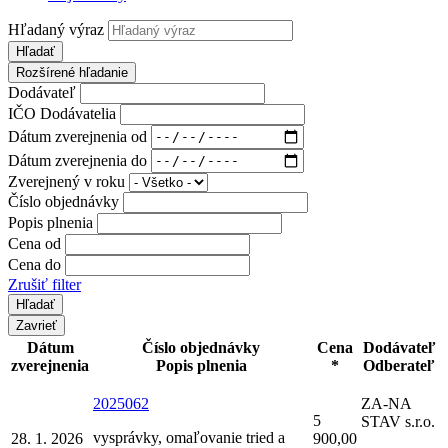
Hľadaný výraz
Hľadať
Rozšírené hľadanie
Dodávateľ
IČO Dodávatelia
Dátum zverejnenia od
Dátum zverejnenia do
Zverejnený v roku
Číslo objednávky
Popis plnenia
Cena od
Cena do
Zrušiť filter
Zavrieť
Dátum
Číslo objednávky
Cena
Dodávateľ
zverejnenia
Popis plnenia
*
Odberateľ
2025062
ZA-NA
5
STAV s.r.o.
vysprávky, omaľovanie tried a
28. 1. 2026
900,00