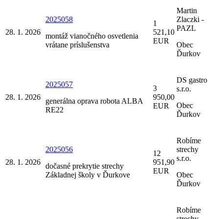
Martin
2025058
Zlaczki -
1
PAZL
28. 1. 2026
521,10
montáž vianočného osvetlenia
EUR
vrátane príslušenstva
Obec
Ďurkov
DS gastro
2025057
3
s.r.o.
28. 1. 2026
950,00
generálna oprava robota ALBA
Obec
EUR
RE22
Ďurkov
Robíme
2025056
strechy
12
s.r.o.
28. 1. 2026
951,90
dočasné prekrytie strechy
EUR
Základnej školy v Ďurkove
Obec
Ďurkov
Robíme
strechy