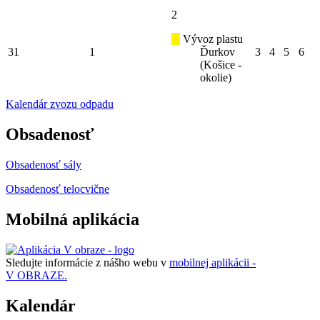
2
Vývoz plastu
31
1
Ďurkov
3
4
5
6
(Košice -
okolie)
Kalendár zvozu odpadu
Obsadenosť
Obsadenosť sály
Obsadenosť telocvične
Mobilná aplikácia
Sledujte informácie z nášho webu v
mobilnej aplikácii -
V OBRAZE.
Kalendár