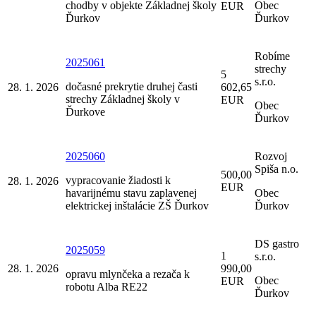
chodby v objekte Základnej školy
Obec
EUR
Ďurkov
Ďurkov
Robíme
2025061
strechy
5
s.r.o.
dočasné prekrytie druhej časti
28. 1. 2026
602,65
strechy Základnej školy v
EUR
Obec
Ďurkove
Ďurkov
2025060
Rozvoj
Spiša n.o.
500,00
vypracovanie žiadosti k
28. 1. 2026
EUR
havarijnému stavu zaplavenej
Obec
elektrickej inštalácie ZŠ Ďurkov
Ďurkov
DS gastro
2025059
1
s.r.o.
28. 1. 2026
990,00
opravu mlynčeka a rezača k
Obec
EUR
robotu Alba RE22
Ďurkov