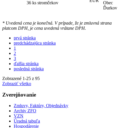
EUR
36 ks stromčekov
Obec
Ďurkov
* Uvedená cena je konečná. V prípade, že je zmluvná strana
platcom DPH, je cena uvedená vrátane DPH.
prvá stránka
predchádzajúca stránka
1
2
3
ďalšia stránka
posledná stránka
Zobrazené
1
-
25
z 95
Zobraziť všetko
Zverejňovanie
Zmluvy, Faktúry, Objednávky
Archiv ZFO
VZN
Úradná tabuľa
Hospodárenie