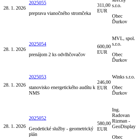
2025055
311,00
s.r.o.
28. 1. 2026
EUR
preprava vianočného stromčeka
Obec
Ďurkov
MVL, spol.
2025054
s.r.o.
600,00
28. 1. 2026
EUR
prenájom 2 ks odvlhčovačov
Obec
Ďurkov
2025053
Winks s.r.o.
246,00
28. 1. 2026
stanovisko energetického audítu k
Obec
EUR
NMS
Ďurkov
Ing.
Radovan
2025052
Rizman -
580,00
28. 1. 2026
GeoDisplay
Geodetické služby - geometrický
EUR
plán
Obec