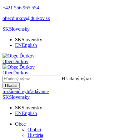
+421 556 965 554
obecdurkov@durkov.sk
SK
Slovensky
SK
Slovensky
EN
English
Obec
Ďurkov
Obec
Ďurkov
Hľadaný výraz
Hľadať
rozšírené vyhľadávanie
SK
Slovensky
SK
Slovensky
EN
English
Obec
O obci
História