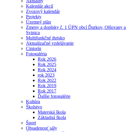
Aktuality
Kalendár akcií
Zvozový kalendár
Projekty
Územný plán
Zmeny a doplnky č. 1 ÚPN obcí Ďurkov, Olšovany a
Svinica
Multifunkčné ihrisko
Aktualizačné vzdelávanie
Cintorín
Fotogaléria
Rok 2026
Rok 2025
Rok 2024
rok 2023
Rok 2022
Rok 2019
Rok 2017
Ďalšie fotogalérie
Kultúra
Školstvo
Materská škola
Základná škola
Šport
Obsadenosť sály