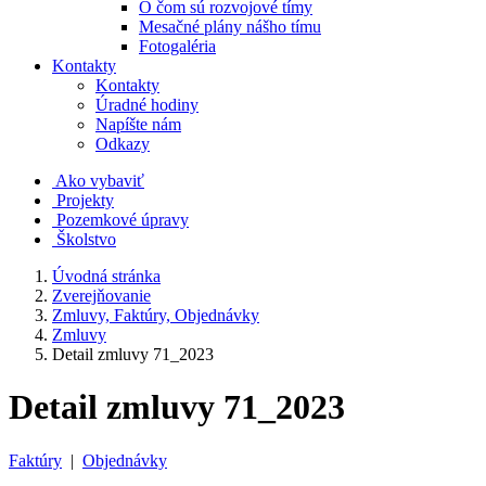
O čom sú rozvojové tímy
Mesačné plány nášho tímu
Fotogaléria
Kontakty
Kontakty
Úradné hodiny
Napíšte nám
Odkazy
Ako vybaviť
Projekty
Pozemkové úpravy
Školstvo
Úvodná stránka
Zverejňovanie
Zmluvy, Faktúry, Objednávky
Zmluvy
Detail zmluvy 71_2023
Detail zmluvy 71_2023
Faktúry
|
Objednávky