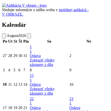
Sledujte informácie z nášho webu v
mobilnej aplikácii -
V OBRAZE.
Kalendár
August
2026
Po
Ut
St
Št
Pia
So
Ne
1
1
27
28
29
30
31
Oslava
2
Zobraziť všetky
záznamy z dňa
3
4
5
6
7
8
9
15
1
10
11
12
13
14
Oslava
16
Zobraziť všetky
záznamy z dňa
22
23
1
1
17
18
19
20
21
Oslava
Oslava