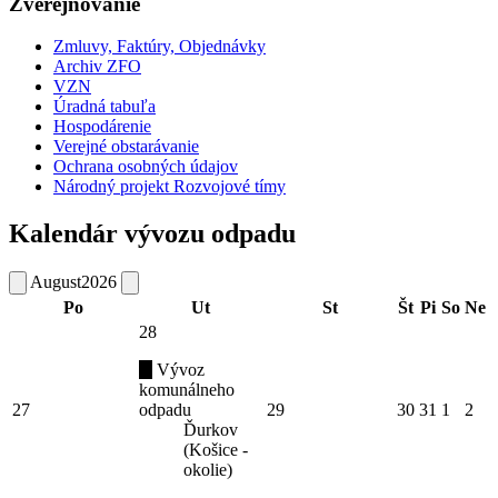
Zverejňovanie
Zmluvy, Faktúry, Objednávky
Archiv ZFO
VZN
Úradná tabuľa
Hospodárenie
Verejné obstarávanie
Ochrana osobných údajov
Národný projekt Rozvojové tímy
Kalendár vývozu odpadu
August
2026
Po
Ut
St
Št
Pi
So
Ne
28
Vývoz
komunálneho
27
odpadu
29
30
31
1
2
Ďurkov
(Košice -
okolie)