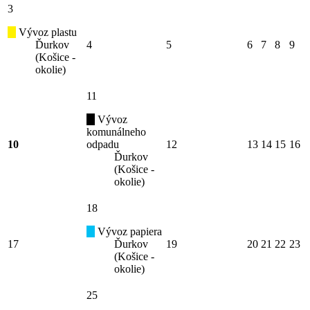
3
Vývoz plastu
Ďurkov
4
5
6
7
8
9
(Košice -
okolie)
11
Vývoz
komunálneho
10
odpadu
12
13
14
15
16
Ďurkov
(Košice -
okolie)
18
Vývoz papiera
17
Ďurkov
19
20
21
22
23
(Košice -
okolie)
25