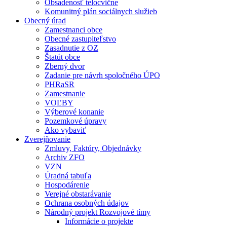
Obsadenosť telocvične
Komunitný plán sociálnych služieb
Obecný úrad
Zamestnanci obce
Obecné zastupiteľstvo
Zasadnutie z OZ
Štatút obce
Zberný dvor
Zadanie pre návrh spoločného ÚPO
PHRaSR
Zamestnanie
VOĽBY
Výberové konanie
Pozemkové úpravy
Ako vybaviť
Zverejňovanie
Zmluvy, Faktúry, Objednávky
Archiv ZFO
VZN
Úradná tabuľa
Hospodárenie
Verejné obstarávanie
Ochrana osobných údajov
Národný projekt Rozvojové tímy
Informácie o projekte