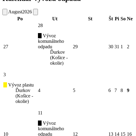
August
2026
Po
Ut
St
Št
Pi
So
Ne
28
Vývoz
komunálneho
27
odpadu
29
30
31
1
2
Ďurkov
(Košice -
okolie)
3
Vývoz plastu
Ďurkov
4
5
6
7
8
9
(Košice -
okolie)
11
Vývoz
komunálneho
10
odpadu
12
13
14
15
16