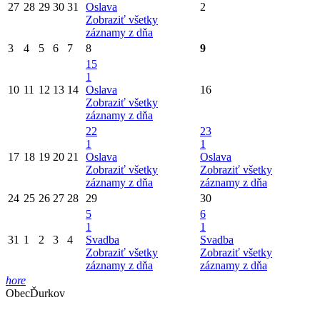
27
28
29
30
31
Oslava
2
Zobraziť všetky
záznamy z dňa
3
4
5
6
7
8
9
15
1
10
11
12
13
14
Oslava
16
Zobraziť všetky
záznamy z dňa
22
23
1
1
17
18
19
20
21
Oslava
Oslava
Zobraziť všetky
Zobraziť všetky
záznamy z dňa
záznamy z dňa
24
25
26
27
28
29
30
5
6
1
1
31
1
2
3
4
Svadba
Svadba
Zobraziť všetky
Zobraziť všetky
záznamy z dňa
záznamy z dňa
hore
Obec
Ďurkov