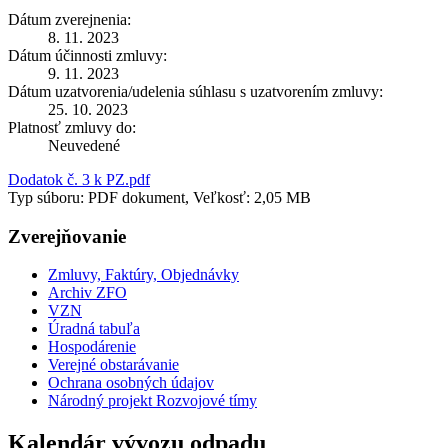
Dátum zverejnenia:
8. 11. 2023
Dátum účinnosti zmluvy:
9. 11. 2023
Dátum uzatvorenia/udelenia súhlasu s uzatvorením zmluvy:
25. 10. 2023
Platnosť zmluvy do:
Neuvedené
Dodatok č. 3 k PZ.pdf
Typ súboru: PDF dokument, Veľkosť: 2,05 MB
Zverejňovanie
Zmluvy, Faktúry, Objednávky
Archiv ZFO
VZN
Úradná tabuľa
Hospodárenie
Verejné obstarávanie
Ochrana osobných údajov
Národný projekt Rozvojové tímy
Kalendár vývozu odpadu