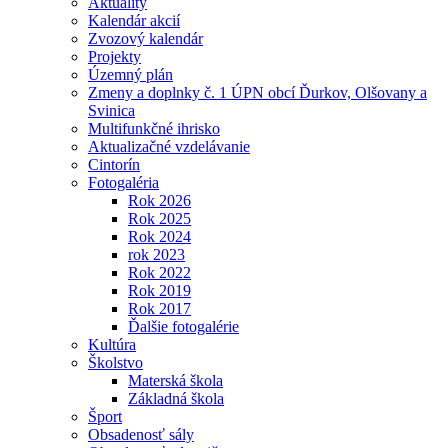
Aktuality
Kalendár akcií
Zvozový kalendár
Projekty
Územný plán
Zmeny a doplnky č. 1 ÚPN obcí Ďurkov, Olšovany a
Svinica
Multifunkčné ihrisko
Aktualizačné vzdelávanie
Cintorín
Fotogaléria
Rok 2026
Rok 2025
Rok 2024
rok 2023
Rok 2022
Rok 2019
Rok 2017
Ďalšie fotogalérie
Kultúra
Školstvo
Materská škola
Základná škola
Šport
Obsadenosť sály