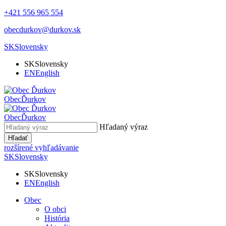
+421 556 965 554
obecdurkov@durkov.sk
SK
Slovensky
SK
Slovensky
EN
English
Obec
Ďurkov
Obec
Ďurkov
Hľadaný výraz
Hľadať
rozšírené vyhľadávanie
SK
Slovensky
SK
Slovensky
EN
English
Obec
O obci
História