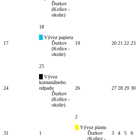
Ďurkov
(Košice -
okolie)
18
Vývoz papiera
17
Ďurkov
19
20
21
22
23
(Košice -
okolie)
25
Vývoz
komunálneho
24
odpadu
26
27
28
29
30
Ďurkov
(Košice -
okolie)
2
Vývoz plastu
31
1
Ďurkov
3
4
5
6
(Košice -