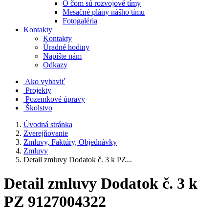
O čom sú rozvojové tímy
Mesačné plány nášho tímu
Fotogaléria
Kontakty
Kontakty
Úradné hodiny
Napíšte nám
Odkazy
Ako vybaviť
Projekty
Pozemkové úpravy
Školstvo
Úvodná stránka
Zverejňovanie
Zmluvy, Faktúry, Objednávky
Zmluvy
Detail zmluvy Dodatok č. 3 k PZ...
Detail zmluvy Dodatok č. 3 k
PZ 9127004322