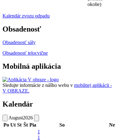
okolie)
Kalendár zvozu odpadu
Obsadenosť
Obsadenosť sály
Obsadenosť telocvične
Mobilná aplikácia
Sledujte informácie z nášho webu v
mobilnej aplikácii -
V OBRAZE.
Kalendár
August
2026
Po
Ut
St
Št
Pia
So
Ne
1
1