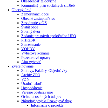
Obsadenosť telocvične
Komunitný plán sociálnych služieb
Obecný úrad
Zamestnanci obce
Obecné zastupiteľstvo
Zasadnutie z OZ
Štatút obce
Zberný dvor
Zadanie pre návrh spoločného ÚPO
PHRaSR
Zamestnanie
VOĽBY
Výberové konanie
Pozemkové úpravy
Ako vybaviť
Zverejňovanie
Zmluvy, Faktúry, Objednávky
Archiv ZFO
VZN
Úradná tabuľa
Hospodárenie
Verejné obstarávanie
Ochrana osobných údajov
Národný projekt Rozvojové tímy
Informácie o projekte