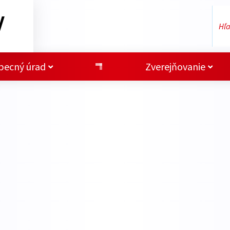
V
becný úrad
Zverejňovanie